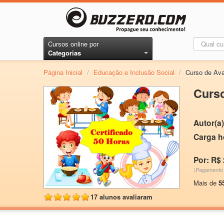
Cursos online por
Categorias
Página Inicial
/
Educação e Inclusão Social
/
Curso de Ava
Curso
Autor(a)
Carga h
Por: R$ 
(Pagamento 
Mais de
5
17 alunos avaliaram