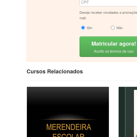
Desejo receber novidades e promoçõe
mail:
Sim
Não
Matricular agora!
Aceito os termos de uso
Cursos Relacionados