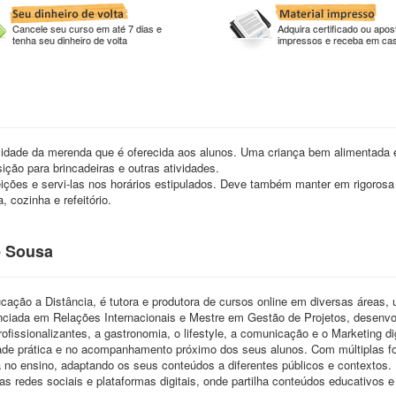
Cancele seu curso em até 7 dias e
Adquira certificado ou apost
tenha seu dinheiro de volta
impressos e receba em ca
idade da merenda que é oferecida aos alunos. Uma criança bem alimentada 
ição para brincadeiras e outras atividades.
ições e servi-las nos horários estipulados. Deve também manter em rigorosa
, cozinha e refeitório.
e Sousa
cação a Distância, é tutora e produtora de cursos online em diversas áreas, 
enciada em Relações Internacionais e Mestre em Gestão de Projetos, desenvo
fissionalizantes, a gastronomia, o lifestyle, a comunicação e o Marketing dig
dade prática e no acompanhamento próximo dos seus alunos. Com múltiplas 
a no ensino, adaptando os seus conteúdos a diferentes públicos e contextos.
redes sociais e plataformas digitais, onde partilha conteúdos educativos e 