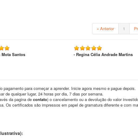
« Anterior
1
P
a Mota Santos
- Regina Célia Andrade Martins
o pagamento para começar a aprender. Inicie agora mesmo e pague depois.
ar de qualquer lugar, 24 horas por dia, 7 dias por semana.
través da pagina de
contato
) o cancelamento ou a devolução do valor investid
asa. Os certificados são impressos em papel de gramatura diferente e com m
ustrativa):