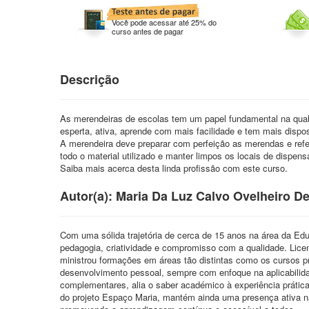
Você pode acessar até 25% do
curso antes de pagar
Descrição
As merendeiras de escolas tem um papel fundamental na qual
esperta, ativa, aprende com mais facilidade e tem mais dispos
A merendeira deve preparar com perfeição as merendas e refe
todo o material utilizado e manter limpos os locais de dispensa
Saiba mais acerca desta linda profissão com este curso.
Autor(a): Maria Da Luz Calvo Ovelheiro D
Com uma sólida trajetória de cerca de 15 anos na área da Edu
pedagogia, criatividade e compromisso com a qualidade. Lic
ministrou formações em áreas tão distintas como os cursos pro
desenvolvimento pessoal, sempre com enfoque na aplicabili
complementares, alia o saber académico à experiência prátic
do projeto Espaço Maria, mantém ainda uma presença ativa nas 