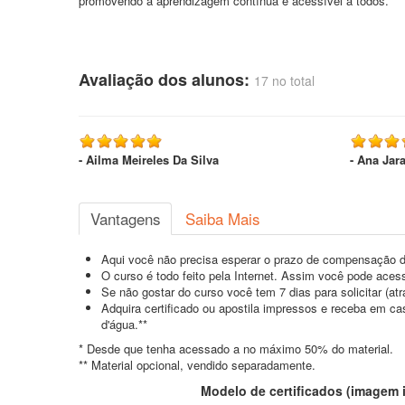
promovendo a aprendizagem contínua e acessível a todos.
Avaliação dos alunos:
17 no total
- Ailma Meireles Da Silva
- Ana Jar
Vantagens
Saiba Mais
Aqui você não precisa esperar o prazo de compensação d
O curso é todo feito pela Internet. Assim você pode acess
Se não gostar do curso você tem 7 dias para solicitar (a
Adquira certificado ou apostila impressos e receba em c
d'água.**
* Desde que tenha acessado a no máximo 50% do material.
** Material opcional, vendido separadamente.
Modelo de certificados (imagem il