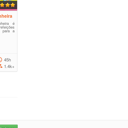
nheira
heira é
efeições
 para a
45h
1.4k+