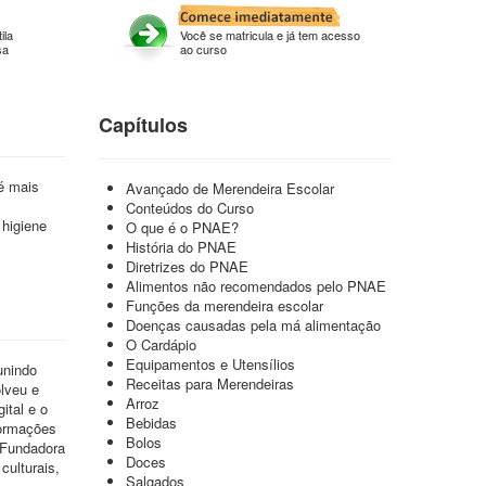
ila
Você se matricula e já tem acesso
sa
ao curso
Capítulos
é mais
Avançado de Merendeira Escolar
Conteúdos do Curso
 higiene
O que é o PNAE?
História do PNAE
Diretrizes do PNAE
Alimentos não recomendados pelo PNAE
Funções da merendeira escolar
Doenças causadas pela má alimentação
O Cardápio
Equipamentos e Utensílios
unindo
Receitas para Merendeiras
lveu e
Arroz
ital e o
Bebidas
formações
Bolos
 Fundadora
Doces
culturais,
Salgados