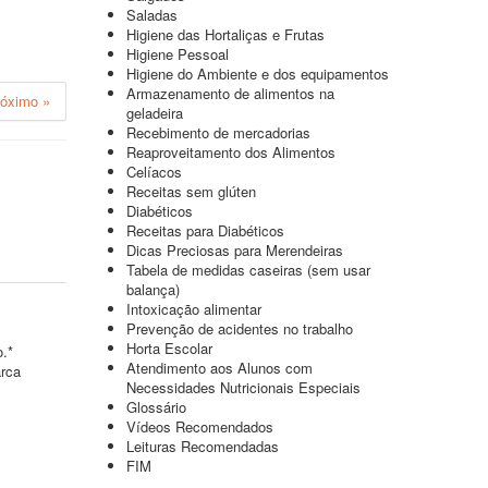
Saladas
Higiene das Hortaliças e Frutas
Higiene Pessoal
Higiene do Ambiente e dos equipamentos
Armazenamento de alimentos na
róximo »
geladeira
Recebimento de mercadorias
Reaproveitamento dos Alimentos
Celíacos
Receitas sem glúten
Diabéticos
Receitas para Diabéticos
Dicas Preciosas para Merendeiras
Tabela de medidas caseiras (sem usar
balança)
Intoxicação alimentar
Prevenção de acidentes no trabalho
Horta Escolar
o.*
Atendimento aos Alunos com
arca
Necessidades Nutricionais Especiais
Glossário
Vídeos Recomendados
Leituras Recomendadas
FIM