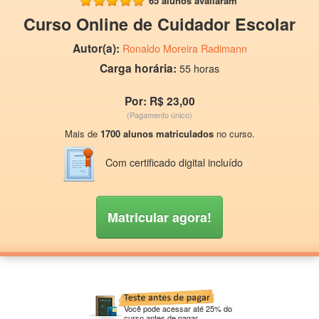
65 alunos avaliaram
Curso Online de Cuidador Escolar
Autor(a):
Ronaldo Moreira Radimann
Carga horária:
55 horas
Por: R$ 23,00
(Pagamento único)
Mais de
1700 alunos matriculados
no curso.
Com certificado digital incluído
Matricular agora!
Você pode acessar até 25% do
curso antes de pagar