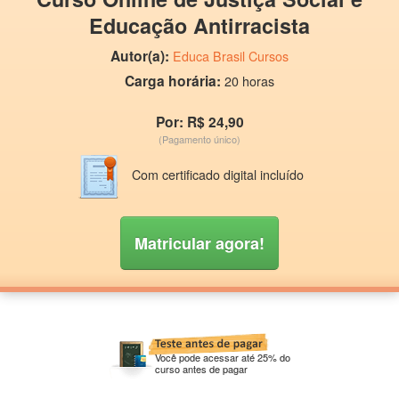
Educação Antirracista
Autor(a):
Educa Brasil Cursos
Carga horária:
20 horas
Por: R$ 24,90
(Pagamento único)
Com certificado digital incluído
Matricular agora!
Você pode acessar até 25% do
curso antes de pagar