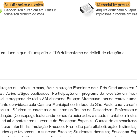
Cancele seu curso em até 7 dias e
Adquira certificado ou apost
tenha seu dinheiro de volta
impressos e receba em ca
em tudo a que diz respeito a TDAH(Transtorno do déficit de atenção e
tação em séries iniciais, Administração Escolar e com Pós-Graduação em D
as. Vários artigos publicados. Participação em programa de televisão on-line,
ctual e programa de rádio AM chamado Espaço Alternativo, sendo entrevistad
strante convidada pela Câmara Municipal do Estado de São Paulo para versar 
conduta - Síndromes diversas e Autismo no Tempo da Delicadeza. Professora 
duação (Censupeg), lecionando temas relacionados à saúde mental e à inclus
adual e professora itinerante de Educação Especial. Cursos de especializaç
icose Infantil; Estimulação Precoce; Prontidão para alfabetização; Estimula
itudes que favorecem o sucesso Escolar; Síndromes diversas; Educação Esp