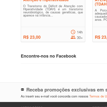
(TDAH
O Transtorno do Déficit de Atenção com
Hiperatividade (TDAH) é um transtorno
A Psico
neurobiológico, de causas genéticas, que
adequad
aparece na infância...
causado
anos. P
14h
R$ 23,00
R$ 23
30+
Encontre-nos no Facebook
Receba promoções exclusivas em s
Ao inserir seu e-mail você concorda com nossos
Termos de 