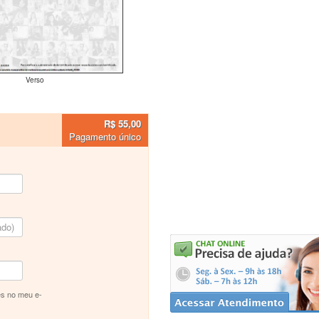
Verso
R$ 55,00
Pagamento único
s no meu e-