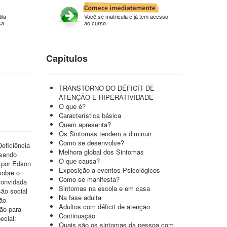
ila
Você se matricula e já tem acesso
sa
ao curso
Capítulos
TRANSTORNO DO DÉFICIT DE
ATENÇÃO E HIPERATIVIDADE
O que é?
Característica básica
Quem apresenta?
Os Sintomas tendem a diminuir
Como se desenvolve?
eficiência
Melhora global dos Sintomas
 sendo
O que causa?
a por Edson
Exposição a eventos Psicológicos
sobre o
Como se manifesta?
convidada
Sintomas na escola e em casa
ão social
Na fase adulta
ão
Adultos com déficit de atenção
ção para
Continuação
ecial:
Quais são os sintomas da pessoa com