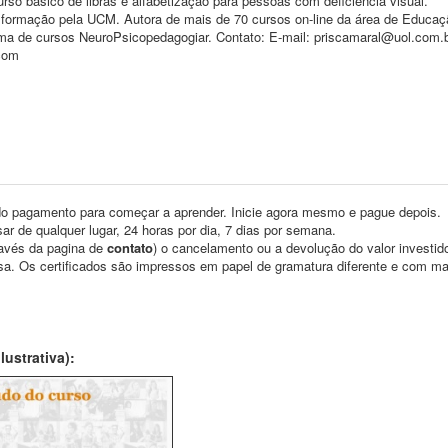
rso básico de libras e alfabetização para pessoas com deficiência visual.
m formação pela UCM. Autora de mais de 70 cursos on-line da área de Educaç
ma de cursos NeuroPsicopedagogiar. Contato: E-mail: priscamaral@uol.com.
.com
o pagamento para começar a aprender. Inicie agora mesmo e pague depois.
ar de qualquer lugar, 24 horas por dia, 7 dias por semana.
través da pagina de
contato
) o cancelamento ou a devolução do valor investid
asa. Os certificados são impressos em papel de gramatura diferente e com m
ustrativa):