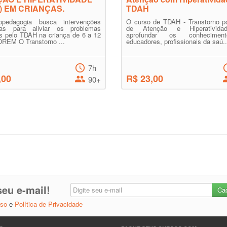
) EM CRIANÇAS.
TDAH
pedagogia busca intervenções
O curso de TDAH - Transtorno po
as para aliviar os problemas
de Atenção e Hiperativida
s pelo TDAH na criança de 6 a 12
aprofundar os conhecime
OREM O Transtorno ...
educadores, profissionais da saú..
7h
,00
R$ 23,00
90+
eu e-mail!
Uso
e
Política de Privacidade