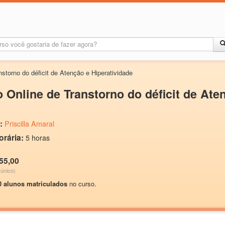
storno do déficit de Atenção e Hiperatividade
 Online de Transtorno do déficit de Ate
:
Priscilla Amaral
orária:
5 horas
55,00
único)
0 alunos matriculados
no curso.