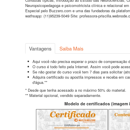
Condutas típicas; Introdução ao Estudo das Neurociências; Cu
Neuropsicopedagoga e psicomotricista clínica e relacional e
Especial pelo Buzzero.com e uma das fundadoras da platafor
wathsapp: (11)95239-5049 Site: professora-priscilla.webnode
Vantagens
Saiba Mais
Aqui você não precisa esperar o prazo de compensação d
O curso é todo feito pela Internet. Assim você pode acess
Se não gostar do curso você tem 7 dias para solicitar (a
Adquira certificado ou apostila impressos e receba em c
d'água.**
* Desde que tenha acessado a no máximo 50% do material.
** Material opcional, vendido separadamente.
Modelo de certificados (imagem il