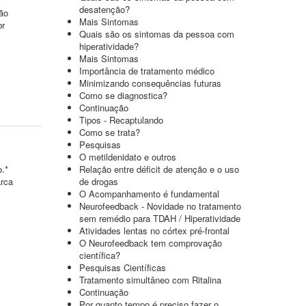
desatenção?
ão
Mais Sintomas
br
Quais são os sintomas da pessoa com
hiperatividade?
Mais Sintomas
Importância de tratamento médico
Minimizando consequências futuras
Como se diagnostica?
Continuação
Tipos - Recaptulando
Como se trata?
Pesquisas
O metildenidato e outros
o.*
Relação entre déficit de atenção e o uso
arca
de drogas
O Acompanhamento é fundamental
Neurofeedback - Novidade no tratamento
sem remédio para TDAH / Hiperatividade
Atividades lentas no córtex pré-frontal
O Neurofeedback tem comprovação
científica?
Pesquisas Científicas
Tratamento simultâneo com Ritalina
Continuação
Por quanto tempo é preciso fazer o