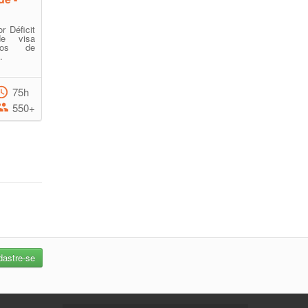
r Déficit
de visa
ntos de
.
75h
550+