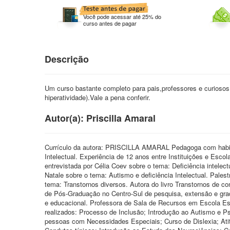
Você pode acessar até 25% do
curso antes de pagar
Descrição
Um curso bastante completo para pais,professores e curiosos 
hiperatividade).Vale a pena conferir.
Autor(a): Priscilla Amaral
Currículo da autora: PRISCILLA AMARAL Pedagoga com habili
Intelectual. Experiência de 12 anos entre Instituições e Escol
entrevistada por Célia Coev sobre o tema: Deficiência intele
Natale sobre o tema: Autismo e deficiência Intelectual. Pale
tema: Transtornos diversos. Autora do livro Transtornos de 
de Pós-Graduação no Centro-Sul de pesquisa, extensão e gra
e educacional. Professora de Sala de Recursos em Escola Est
realizados: Processo de Inclusão; Introdução ao Autismo e Ps
pessoas com Necessidades Especiais; Curso de Dislexia; At