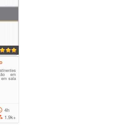
to
atinentes
ação em
o em sala
4h
1.9k+