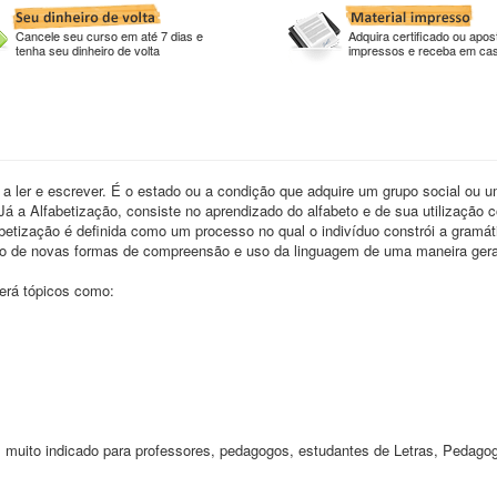
Cancele seu curso em até 7 dias e
Adquira certificado ou apost
tenha seu dinheiro de volta
impressos e receba em ca
a ler e escrever. É o estado ou a condição que adquire um grupo social ou 
Já a Alfabetização, consiste no aprendizado do alfabeto e de sua utilização
tização é definida como um processo no qual o indivíduo constrói a gramát
to de novas formas de compreensão e uso da linguagem de uma maneira gera
derá tópicos como:
, muito indicado para professores, pedagogos, estudantes de Letras, Pedagog