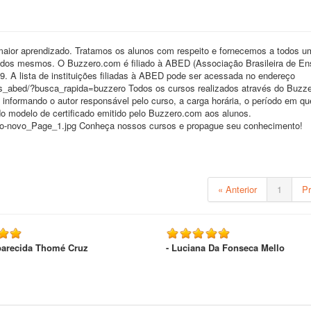
maior aprendizado. Tratamos os alunos com respeito e fornecemos a todos u
ão dos mesmos. O Buzzero.com é filiado à ABED (Associação Brasileira de En
29. A lista de instituições filiadas à ABED pode ser acessada no endereço
dos_abed/?busca_rapida=buzzero Todos os cursos realizados através do Buzz
, informando o autor responsável pelo curso, a carga horária, o período em qu
do modelo de certificado emitido pelo Buzzero.com aos alunos.
cado-novo_Page_1.jpg Conheça nossos cursos e propague seu conhecimento!
« Anterior
1
P
parecida Thomé Cruz
- Luciana Da Fonseca Mello