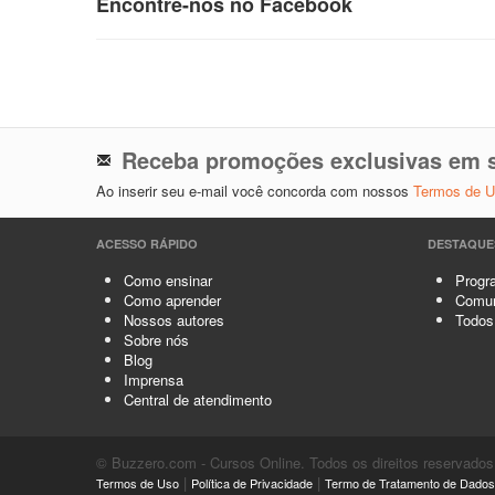
Encontre-nos no Facebook
Receba promoções exclusivas em s
Ao inserir seu e-mail você concorda com nossos
Termos de 
ACESSO RÁPIDO
DESTAQUE
Como ensinar
Progra
Como aprender
Comun
Nossos autores
Todos
Sobre nós
Blog
Imprensa
Central de atendimento
© Buzzero.com - Cursos Online. Todos os direitos reservados
|
|
Termos de Uso
Política de Privacidade
Termo de Tratamento de Dados