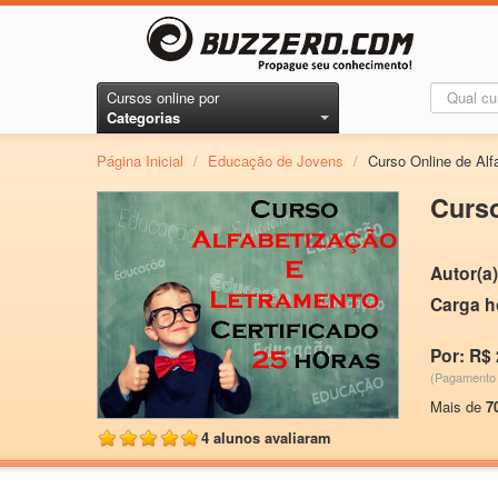
Cursos online por
Categorias
Página Inicial
/
Educação de Jovens
/
Curso Online de Alf
Curso
Autor(a)
Carga h
Por: R$ 
(Pagamento 
Mais de
7
4 alunos avaliaram