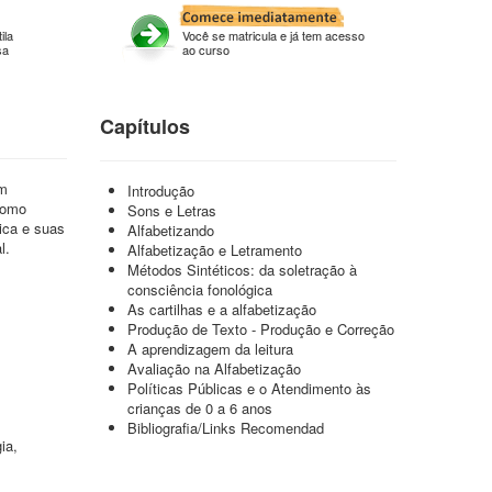
ila
Você se matricula e já tem acesso
sa
ao curso
Capítulos
um
Introdução
 como
Sons e Letras
ica e suas
Alfabetizando
l.
Alfabetização e Letramento
Métodos Sintéticos: da soletração à
consciência fonológica
As cartilhas e a alfabetização
Produção de Texto - Produção e Correção
A aprendizagem da leitura
Avaliação na Alfabetização
Políticas Públicas e o Atendimento às
crianças de 0 a 6 anos
Bibliografia/Links Recomendad
ia,