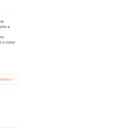
ma
sino a
ero
e o curso
róximo »