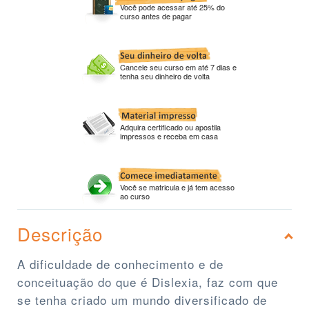
Você pode acessar até 25% do
curso antes de pagar
Cancele seu curso em até 7 dias e
tenha seu dinheiro de volta
Adquira certificado ou apostila
impressos e receba em casa
Você se matricula e já tem acesso
ao curso
Descrição
A dificuldade de conhecimento e de
conceituação do que é Dislexia, faz com que
se tenha criado um mundo diversificado de