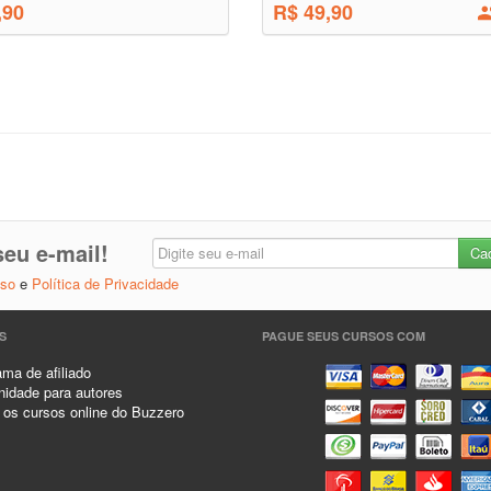
,90
R$ 49,90
eu e-mail!
Uso
e
Política de Privacidade
S
PAGUE SEUS CURSOS COM
ma de afiliado
idade para autores
 os cursos online do Buzzero