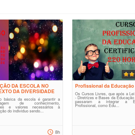
ÇÃO DA ESCOLA NO
Profissional da Educação
XTO DA DIVERSIDADE
Os Cursos Livres, que após a Lei
- Diretrizes e Bases da Educação
o básica da escola é garantir a
passaram a integrar a E
dizagem de conhecimento,
Profissional, como Edu...
ades e valores necessários à
ação do individuo sendo...
8h