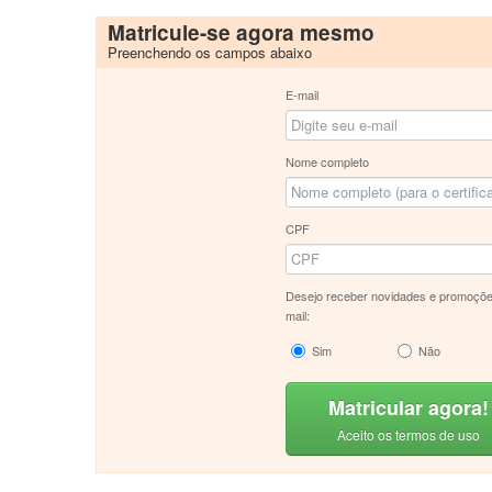
Matricule-se agora mesmo
Preenchendo os campos abaixo
E-mail
Nome completo
CPF
Desejo receber novidades e promoçõe
mail:
Sim
Não
Matricular agora!
Aceito os termos de uso