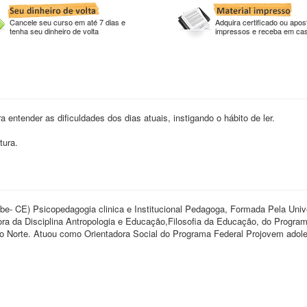
Cancele seu curso em até 7 dias e
Adquira certificado ou apost
tenha seu dinheiro de volta
impressos e receba em ca
 entender as dificuldades dos dias atuais, instigando o hábito de ler.
tura.
be- CE) Psicopedagogia clinica e Institucional Pedagoga, Formada Pela Univ
a da Disciplina Antropologia e Educação,Filosofia da Educação, do Progra
do Norte. Atuou como Orientadora Social do Programa Federal Projovem adol