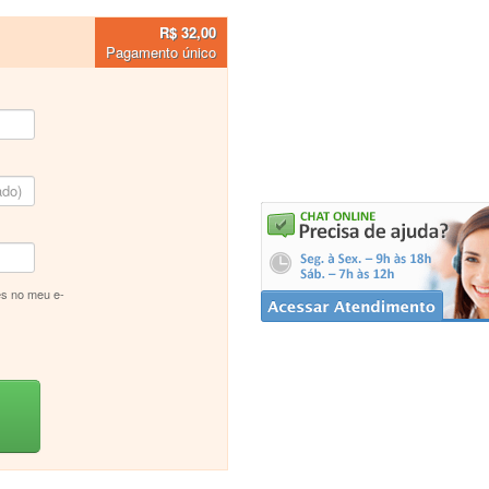
R$ 32,00
Pagamento único
s no meu e-