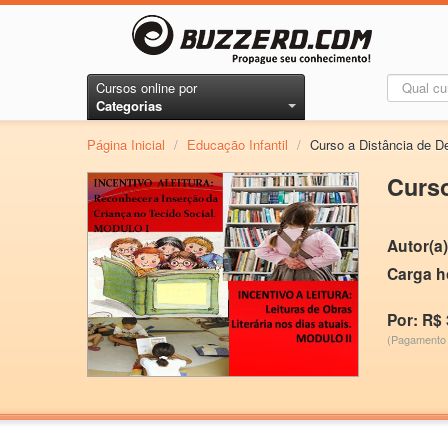
Cursos online por
Categorias
Página Inicial
/
Educação Infantil
/
Curso a Distância de De
Curso
Autor(a)
Carga h
Por: R$ 
(Pagamento 