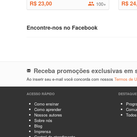
R$ 23,00
R$ 24
100+
Encontre-nos no Facebook
Receba promoções exclusivas em s
Ao inserir seu e-mail você concorda com nossos
Termos de 
ACESSO RÁPIDO
DESTAQUE
Como ensinar
Progra
Como aprender
Comun
Nossos autores
Todos
Sobre nós
Blog
Imprensa
Central de atendimento