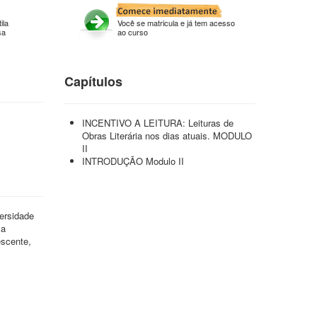
ila
Você se matricula e já tem acesso
sa
ao curso
Capítulos
INCENTIVO A LEITURA: Leituras de
Obras Literária nos dias atuais. MODULO
II
INTRODUÇÃO Modulo II
ersidade
ma
escente,