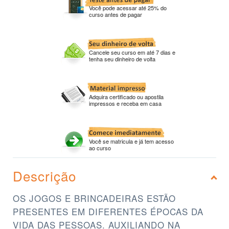
Você pode acessar até 25% do
curso antes de pagar
Cancele seu curso em até 7 dias e
tenha seu dinheiro de volta
Adquira certificado ou apostila
impressos e receba em casa
Você se matricula e já tem acesso
ao curso
Descrição
OS JOGOS E BRINCADEIRAS ESTÃO
PRESENTES EM DIFERENTES ÉPOCAS DA
VIDA DAS PESSOAS. AUXILIANDO NA