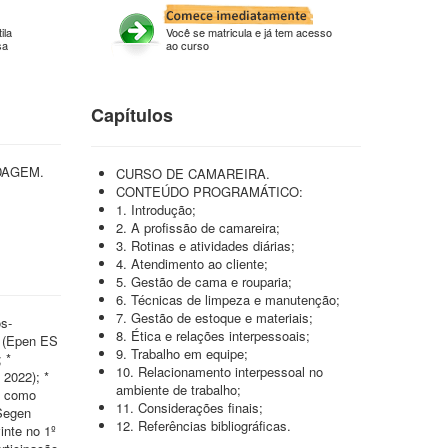
ila
Você se matricula e já tem acesso
sa
ao curso
Capítulos
DAGEM.
CURSO DE CAMAREIRA.
CONTEÚDO PROGRAMÁTICO:
1. Introdução;
2. A profissão de camareira;
3. Rotinas e atividades diárias;
4. Atendimento ao cliente;
5. Gestão de cama e rouparia;
6. Técnicas de limpeza e manutenção;
7. Gestão de estoque e materiais;
s-
8. Ética e relações interpessoais;
1 (Epen ES
9. Trabalho em equipe;
 *
10. Relacionamento interpessoal no
 2022); *
ambiente de trabalho;
ão como
11. Considerações finais;
(Segen
12. Referências bibliográficas.
inte no 1º