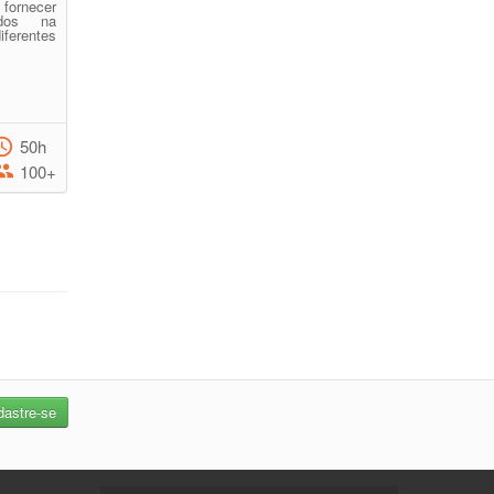
ornecer
ados na
iferentes
50h
100+