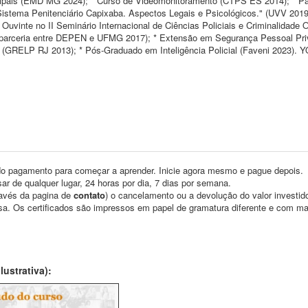
pais (EMD MG 2024); * Curso de Videomonitoramento (CTPS ES 2014); * Pa
stema Penitenciário Capixaba. Aspectos Legais e Psicológicos." (UVV 2019
uvinte no II Seminário Internacional de Ciências Policiais e Criminalidade 
l (parceria entre DEPEN e UFMG 2017); * Extensão em Segurança Pessoal Pr
 (GRELP RJ 2013); * Pós-Graduado em Inteligência Policial (Faveni 2023).
o pagamento para começar a aprender. Inicie agora mesmo e pague depois.
ar de qualquer lugar, 24 horas por dia, 7 dias por semana.
través da pagina de
contato
) o cancelamento ou a devolução do valor investid
asa. Os certificados são impressos em papel de gramatura diferente e com m
ustrativa):