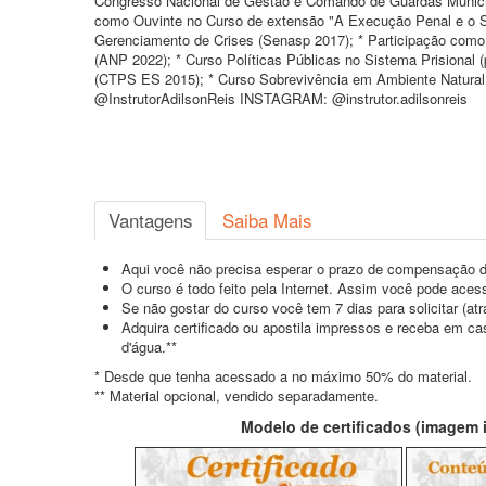
Congresso Nacional de Gestão e Comando de Guardas Munici
como Ouvinte no Curso de extensão "A Execução Penal e o Si
Gerenciamento de Crises (Senasp 2017); * Participação como O
(ANP 2022); * Curso Políticas Públicas no Sistema Prisiona
(CTPS ES 2015); * Curso Sobrevivência em Ambiente Natural
@InstrutorAdilsonReis INSTAGRAM: @instrutor.adilsonreis
Vantagens
Saiba Mais
Aqui você não precisa esperar o prazo de compensação d
O curso é todo feito pela Internet. Assim você pode acess
Se não gostar do curso você tem 7 dias para solicitar (a
Adquira certificado ou apostila impressos e receba em c
d'água.**
* Desde que tenha acessado a no máximo 50% do material.
** Material opcional, vendido separadamente.
Modelo de certificados (imagem il