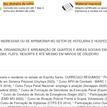
Cancele seu curso em até 7 dias e
Adquira certificado ou apost
tenha seu dinheiro de volta
impressos e receba em ca
 INGRESSAR OU SE APRIMORAR NO SETOR DE HOTELARIA E HOSPE
ZA, ORGANIZAÇÃO E ARRUMAÇÃO DE QUARTOS E ÁREAS SOCIAIS EM
DAS, FLATS, RESORTS E ATÉ MESMO EM NAVIOS DE CRUZEIRO.
eiro e residente no estado do Espírito Santo. CURRÍCULO RESUMIDO * Pó
do em Sistema Prisional (Unyleya 2023); * Curso APH de Combate - MARC 
ES 2018); * Curso Força Penal Nacional: emprego e atuação (Senappen 2025);
 Federal 2022); * Curso de Formação de Servidores da Execução Penal (Espen
); * Curso de Condutor de Veículo de Emergência (Segen 2021); * Participaç
a (EMD MG 2022); * Curso de Atuação Policial Frente à Grupos Vulneráveis 
 Curso de Formação de Vigilantes (CTPS ES 2014); * Participação como Ouv