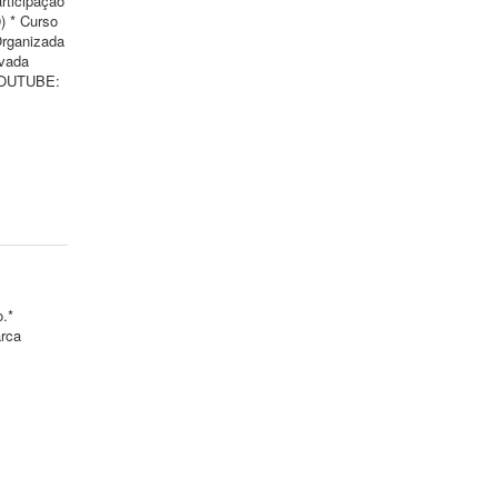
rticipação
) * Curso
Organizada
ivada
 YOUTUBE:
o.*
arca