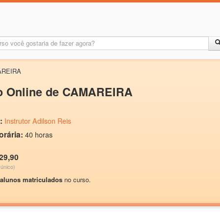
AREIRA
o Online de CAMAREIRA
:
Instrutor Adilson Reis
orária:
40 horas
29,90
único)
 alunos matriculados
no curso.