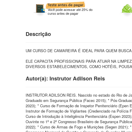
Você pode acessar até 25% do
curso antes de pagar
Descrição
UM CURSO DE CAMAREIRA É IDEAL PARA QUEM BUSCA
ELE CAPACITA PROFISSIONAIS PARA ATUAR NA LIMPE
DIVERSOS ESTABELECIMENTOS, COMO HOTÉIS, POUSA
Autor(a): Instrutor Adilson Reis
INSTRUTOR ADILSON REIS. Nascido no estado do Rio de Jan
Graduado em Segurança Pública (Facec 2015); * Pós-Gradua
2023); * Curso de Formação de Inspetor Penitenciário (Epen 
Instrutor de Formação de Vigilantes (Credenciado na Polícia
Curso de Introdução à Inteligência Penitenciária (Espen 2023
Ouvinte no 1º e 2º Congresso Brasileiro de Segurança Públic
2022); * Curso de Armas de Fogo e Munições (Segen 2021); *