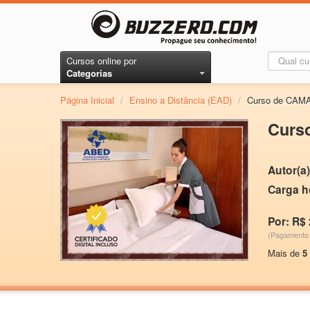
Cursos online por
Categorias
Página Inicial
/
Ensino a Distância (EAD)
/
Curso de CAM
Curs
Autor(a)
Carga h
Por: R$ 
(Pagamento 
Mais de
5