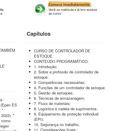
ila
Você se matricula e já tem acesso
sa
ao curso
Capítulos
 TAMBÉM
CURSO DE CONTROLADOR DE
ESTOQUE.
CONTEÚDO PROGRAMÁTICO:
LE
1. Introdução;
2. Sobre a profissão de controlador de
estoque;
3. Competências necessárias;
4. Funções de um controlador de estoque;
5. Gestão de estoques;
6. Técnicas de armazenagem;
s-
7. Fluxo de materiais;
1 (Epen ES
8. Logística e cadeia de suprimentos;
 *
9. Equipamento de proteção individual
 2022); *
(EPI);
ão como
10. Segurança no trabalho;
(Segen
11. Considerações finais;