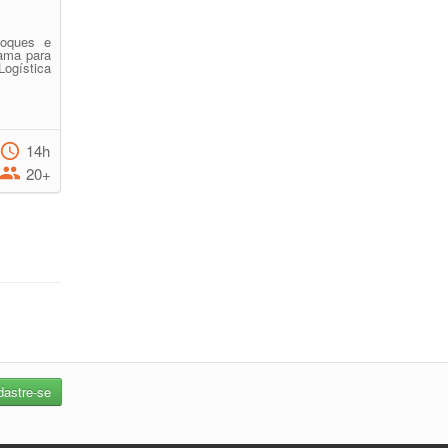
oques e
ama para
gística
14h
20+