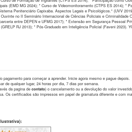
 Curso de Formação de Vigilantes (CTPS ES 2014); * Participação como Ouv
pais (EMD MG 2024); * Curso de Videomonitoramento (CTPS ES 2014); * Pa
stema Penitenciário Capixaba. Aspectos Legais e Psicológicos." (UVV 2019
uvinte no II Seminário Internacional de Ciências Policiais e Criminalidade 
l (parceria entre DEPEN e UFMG 2017); * Extensão em Segurança Pessoal Pr
 (GRELP RJ 2013); * Pós-Graduado em Inteligência Policial (Faveni 2023).
o pagamento para começar a aprender. Inicie agora mesmo e pague depois.
ar de qualquer lugar, 24 horas por dia, 7 dias por semana.
través da pagina de
contato
) o cancelamento ou a devolução do valor investid
asa. Os certificados são impressos em papel de gramatura diferente e com m
ustrativa):