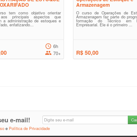
MOXARIFADO
Armazenagem
rso tem como objetivo orientar
O curso de Operações de Est
 aos principais aspectos que
Armazenagem faz parte do progr
m a administração de estoques e
formação do Técnico em Lo
fado, enfatizando...
Empresarial. Ele é o primeiro ...
6h
,00
R$ 50,00
70+
eu e-mail!
Uso
e
Política de Privacidade