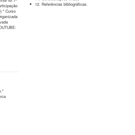
inte no 1º
12. Referências bibliográficas.
rticipação
) * Curso
Organizada
ivada
 YOUTUBE:
o.*
arca