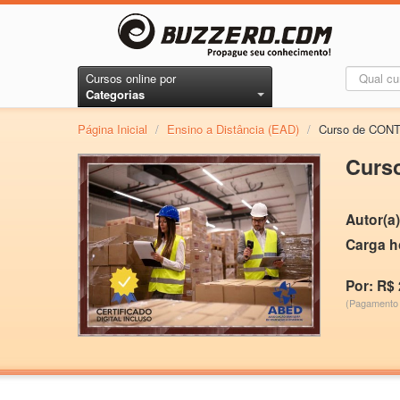
Cursos online por
Categorias
Página Inicial
/
Ensino a Distância (EAD)
/
Curso de CO
Curs
Autor(a)
Carga h
Por: R$ 
(Pagamento 