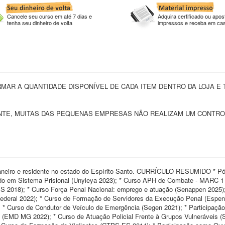
Cancele seu curso em até 7 dias e
Adquira certificado ou apost
tenha seu dinheiro de volta
impressos e receba em ca
MAR A QUANTIDADE DISPONÍVEL DE CADA ITEM DENTRO DA LOJA E
NTE, MUITAS DAS PEQUENAS EMPRESAS NÃO REALIZAM UM CONTRO
eiro e residente no estado do Espírito Santo. CURRÍCULO RESUMIDO * Pó
do em Sistema Prisional (Unyleya 2023); * Curso APH de Combate - MARC 
ES 2018); * Curso Força Penal Nacional: emprego e atuação (Senappen 2025);
 Federal 2022); * Curso de Formação de Servidores da Execução Penal (Espen
); * Curso de Condutor de Veículo de Emergência (Segen 2021); * Participaç
a (EMD MG 2022); * Curso de Atuação Policial Frente à Grupos Vulneráveis 