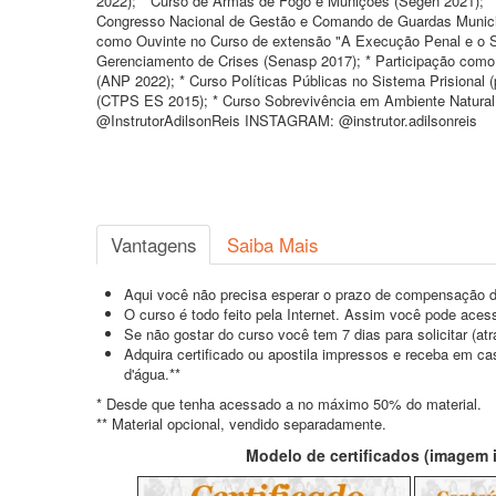
2022); * Curso de Armas de Fogo e Munições (Segen 2021); *
Congresso Nacional de Gestão e Comando de Guardas Munici
como Ouvinte no Curso de extensão "A Execução Penal e o Si
Gerenciamento de Crises (Senasp 2017); * Participação como O
(ANP 2022); * Curso Políticas Públicas no Sistema Prisiona
(CTPS ES 2015); * Curso Sobrevivência em Ambiente Natural
@InstrutorAdilsonReis INSTAGRAM: @instrutor.adilsonreis
Vantagens
Saiba Mais
Aqui você não precisa esperar o prazo de compensação d
O curso é todo feito pela Internet. Assim você pode acess
Se não gostar do curso você tem 7 dias para solicitar (a
Adquira certificado ou apostila impressos e receba em c
d'água.**
* Desde que tenha acessado a no máximo 50% do material.
** Material opcional, vendido separadamente.
Modelo de certificados (imagem il