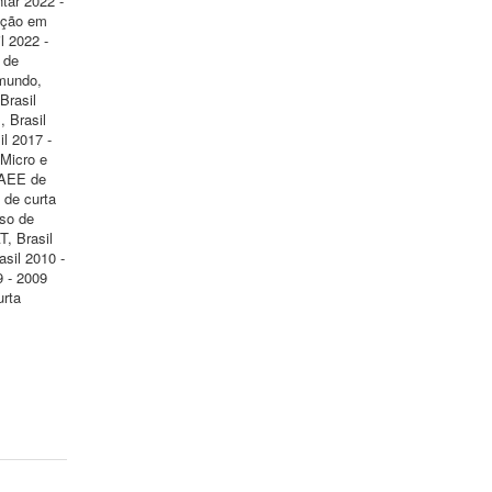
tar 2022 -
ração em
l 2022 -
 de
omundo,
Brasil
, Brasil
l 2017 -
 Micro e
 AEE de
 de curta
rso de
, Brasil
asil 2010 -
9 - 2009
urta