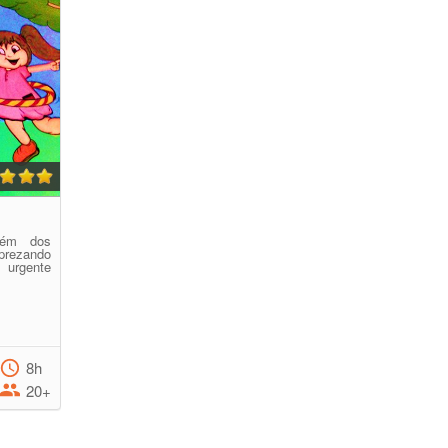
lém dos
prezando
 urgente
8h
20+