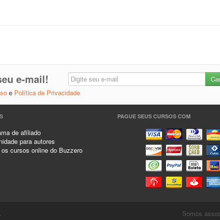
eu e-mail!
Uso
e
Política de Privacidade
S
PAGUE SEUS CURSOS COM
ma de afiliado
idade para autores
 os cursos online do Buzzero
.
Somos associ