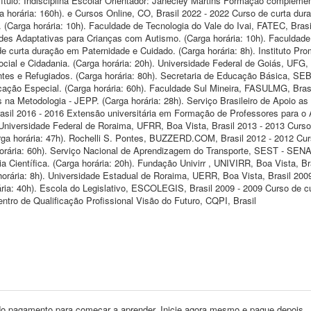
ítulo: Indisciplina Escolar Orientador: Janecley Martins Formação complemen
horária: 160h). e Cursos Online, CO, Brasil 2022 - 2022 Curso de curta du
Carga horária: 10h). Faculdade de Tecnologia do Vale do Ivai, FATEC, Brasi
des Adaptativas para Crianças com Autismo. (Carga horária: 10h). Faculdade
de curta duração em Paternidade e Cuidado. (Carga horária: 8h). Instituto Pr
cial e Cidadania. (Carga horária: 20h). Universidade Federal de Goiás, UFG, 
tes e Refugiados. (Carga horária: 80h). Secretaria de Educação Básica, SEB
ação Especial. (Carga horária: 60h). Faculdade Sul Mineira, FASULMG, Brasi
a Metodologia - JEPP. (Carga horária: 28h). Serviço Brasileiro de Apoio as
il 2016 - 2016 Extensão universitária em Formação de Professores para o
. Universidade Federal de Roraima, UFRR, Boa Vista, Brasil 2013 - 2013 Curso
rga horária: 47h). Rochelli S. Pontes, BUZZERD.COM, Brasil 2012 - 2012 Cu
orária: 60h). Serviço Nacional de Aprendizagem do Transporte, SEST - SENAT
 Científica. (Carga horária: 20h). Fundação Univirr , UNIVIRR, Boa Vista, Br
rária: 8h). Universidade Estadual de Roraima, UERR, Boa Vista, Brasil 200
ria: 40h). Escola do Legislativo, ESCOLEGIS, Brasil 2009 - 2009 Curso de c
ntro de Qualificação Profissional Visão do Futuro, CQPI, Brasil
o pagamento para começar a aprender. Inicie agora mesmo e pague depois.