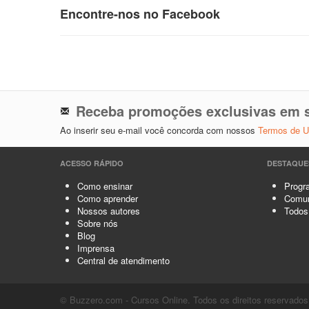
Encontre-nos no Facebook
Receba promoções exclusivas em s
Ao inserir seu e-mail você concorda com nossos
Termos de 
ACESSO RÁPIDO
DESTAQUE
Como ensinar
Progra
Como aprender
Comun
Nossos autores
Todos
Sobre nós
Blog
Imprensa
Central de atendimento
© Buzzero.com - Cursos Online. Todos os direitos reservados