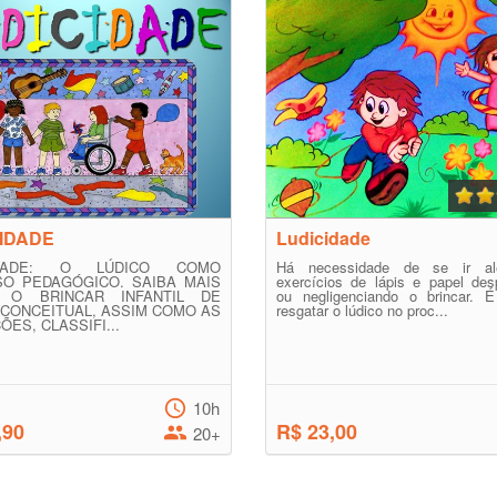
IDADE
Ludicidade
IDADE: O LÚDICO COMO
Há necessidade de se ir a
O PEDAGÓGICO. SAIBA MAIS
exercícios de lápis e papel des
 O BRINCAR INFANTIL DE
ou negligenciando o brincar. É
CONCEITUAL, ASSIM COMO AS
resgatar o lúdico no proc...
ÕES, CLASSIFI...
10h
,90
R$ 23,00
20+