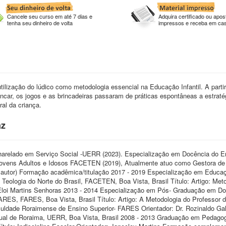
Cancele seu curso em até 7 dias e
Adquira certificado ou apost
tenha seu dinheiro de volta
impressos e receba em ca
tilização do lúdico como metodologia essencial na Educação Infantil. A parti
incar, os jogos e as brincadeiras passaram de práticas espontâneas a estraté
al da criança.
az
harelado em Serviço Social -UERR (2023). Especialização em Docência do E
Jovens Adultos e Idosos FACETEN (2019), Atualmente atuo como Gestora de
o autor) Formação acadêmica/titulação 2017 - 2019 Especialização em Educa
eologia do Norte do Brasil, FACETEN, Boa Vista, Brasil Título: Artigo: Met
Eloi Martins Senhoras 2013 - 2014 Especialização em Pós- Graduação em Do
RES, FARES, Boa Vista, Brasil Título: Artigo: A Metodologia do Professor 
culdade Roraimense de Ensino Superior- FARES Orientador: Dr. Rozinaldo Ga
ual de Roraima, UERR, Boa Vista, Brasil 2008 - 2013 Graduação em Pedagog