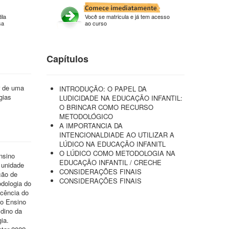
ila
Você se matricula e já tem acesso
sa
ao curso
Capítulos
r de uma
INTRODUÇÃO: O PAPEL DA
gias
LUDICIDADE NA EDUCAÇÃO INFANTIL:
O BRINCAR COMO RECURSO
METODOLÓGICO
A IMPORTANCIA DA
INTENCIONALDIADE AO UTILIZAR A
LÚDICO NA EDUCAÇÃO INFANITL
O LÚDICO COMO METODOLOGIA NA
nsino
EDUCAÇÃO INFANTIL / CRECHE
 unidade
CONSIDERAÇÕES FINAIS
ção de
CONSIDERAÇÕES FINAIS
odologia do
cência do
do Ensino
ldino da
ia.