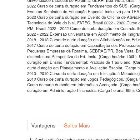
Universidade Estadual de Roraima, UERR, Boa Vista, Brasil T
2022 Curso de curta duração em Fundamentos do SUS. (Carga 
Eventos Seminário de Educação Especial Inclusiva para TEA. (
2022 Curso de curta duração em Evento de Oficina de Ativida
Tecnologia do Vale do Ivai, FATEC, Brasil 2022 - 2022 Curso 
PM, Brasil 2022 - 2022 Curso de curta duração em Controle So
2022 - 2022 Extensão universitária em Acolhimento de Imigran
2018 - 2018 Curso de curta duração em Alfabetização na Educ
2017 Curso de curta duração em Capacitação dos Professores n
Pequenas Empresas de Roraima, SEBRAE/PR, Boa Vista, Bras
discentes na Perspectiva da Ed. Inclu. (Carga horária: 100h)
duração em Ensino Fundamental: Práticas de 1 ao 5 ano. (Ca
curta duração em Planejamento e Avaliação Escolar. (Carga h
2010 - 2010 Curso de curta duração em Iniciação à Metodologia
2010 Curso de curta duração em Jogos Pedagógicos. (Carga ho
Curso de curta duração em Informática Avançada. (Carga horá
duração em Administração Financeira. (Carga horária: 65h). Ce
Vantagens
Saiba Mais
Aqui você não precisa esperar o prazo de compensação d