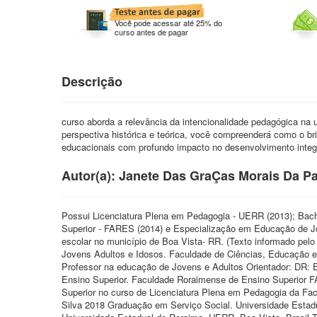
Você pode acessar até 25% do
curso antes de pagar
Descrição
curso aborda a relevância da intencionalidade pedagógica na u
perspectiva histórica e teórica, você compreenderá como o br
educacionais com profundo impacto no desenvolvimento integr
Autor(a): Janete Das GraÇas Morais Da P
Possui Licenciatura Plena em Pedagogia - UERR (2013); Bac
Superior - FARES (2014) e Especialização em Educação de 
escolar no município de Boa Vista- RR. (Texto informado pel
Jovens Adultos e Idosos. Faculdade de Ciências, Educação e T
Professor na educação de Jovens e Adultos Orientador: DR: 
Ensino Superior. Faculdade Roraimense de Ensino Superior FA
Superior no curso de Licenciatura Plena em Pedagogia da Fa
Silva 2018 Graduação em Serviço Social. Universidade Estad