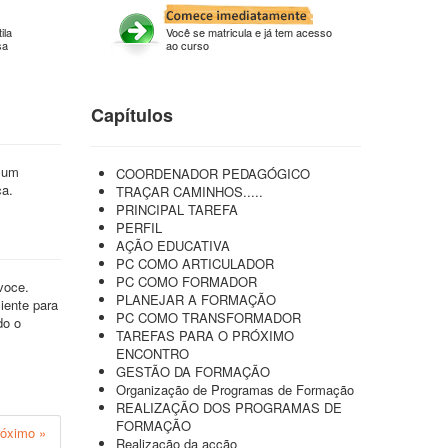
ila
Você se matricula e já tem acesso
sa
ao curso
Capítulos
m um
COORDENADOR PEDAGÓGICO
ca.
TRAÇAR CAMINHOS.....
PRINCIPAL TAREFA
PERFIL
AÇÃO EDUCATIVA
PC COMO ARTICULADOR
PC COMO FORMADOR
voce.
PLANEJAR A FORMAÇÃO
iente para
PC COMO TRANSFORMADOR
do o
TAREFAS PARA O PRÓXIMO
ENCONTRO
GESTÃO DA FORMAÇÃO
Organização de Programas de Formação
REALIZAÇÃO DOS PROGRAMAS DE
FORMAÇÃO
róximo »
Realização da acção