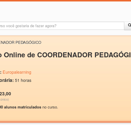
ORDENADOR PEDAGÓGICO
o Online de COORDENADOR PEDAGÓG
:
Europalearning
orária:
51 horas
23,00
único)
00 alunos matriculados
no curso.