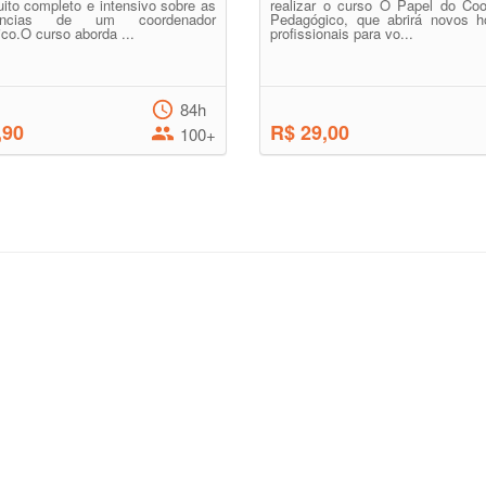
ito completo e intensivo sobre as
realizar o curso O Papel do Coo
ências de um coordenador
Pedagógico, que abrirá novos ho
co.O curso aborda ...
profissionais para vo...
84h
,90
R$ 29,00
100+