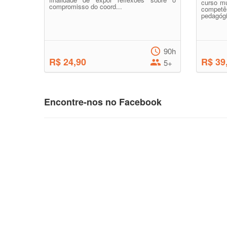
curso mu
compromisso do coord...
compet
pedagógi
90h
R$ 24,90
R$ 39
5+
Encontre-nos no Facebook