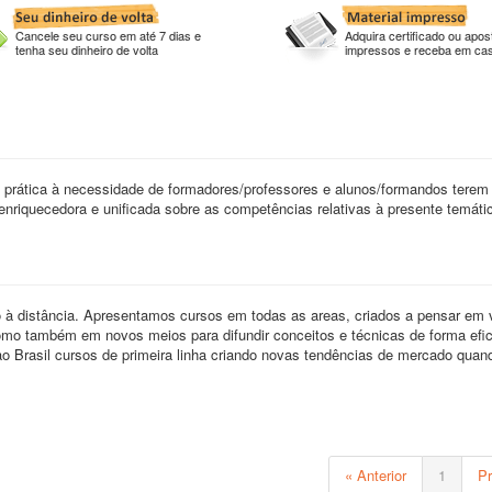
Cancele seu curso em até 7 dias e
Adquira certificado ou apost
tenha seu dinheiro de volta
impressos e receba em ca
 prática à necessidade de formadores/professores e alunos/formandos tere
enriquecedora e unificada sobre as competências relativas à presente temáti
distância. Apresentamos cursos em todas as areas, criados a pensar em 
como também em novos meios para difundir conceitos e técnicas de forma efic
 ao Brasil cursos de primeira linha criando novas tendências de mercado quan
« Anterior
1
P