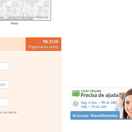
Verso
R$ 23,00
Pagamento único
s no meu e-