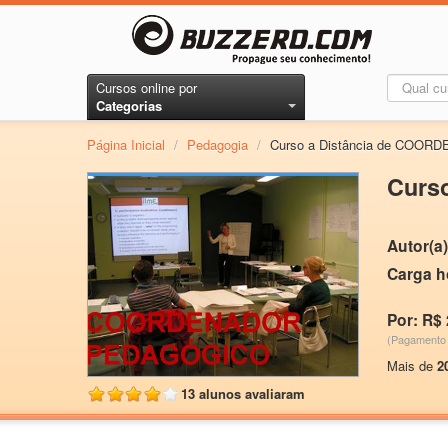
Cursos online por
Categorias
Página Inicial
/
Pedagogia
/
Curso a Distância de CO
Curs
Autor(a)
Carga h
Por: R$ 
(Pagamento 
Mais de
2
13 alunos avaliaram