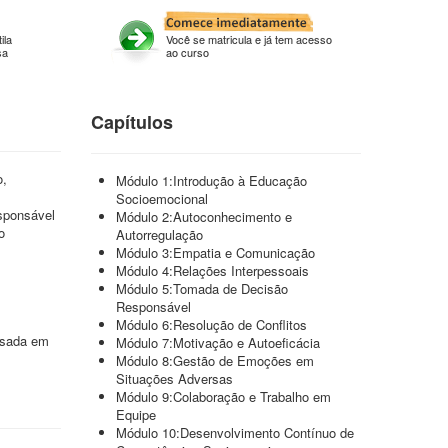
ila
Você se matricula e já tem acesso
sa
ao curso
Capítulos
o,
Módulo 1:Introdução à Educação
Socioemocional
sponsável
Módulo 2:Autoconhecimento e
o
Autorregulação
Módulo 3:Empatia e Comunicação
Módulo 4:Relações Interpessoais
Módulo 5:Tomada de Decisão
Responsável
Módulo 6:Resolução de Conflitos
essada em
Módulo 7:Motivação e Autoeficácia
Módulo 8:Gestão de Emoções em
Situações Adversas
Módulo 9:Colaboração e Trabalho em
Equipe
Módulo 10:Desenvolvimento Contínuo de