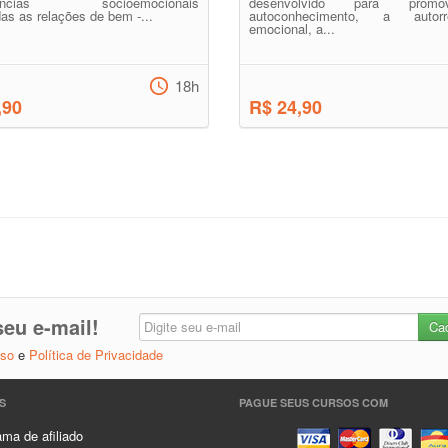
tências socioemocionais
desenvolvido para prom
as as relações de bem -...
autoconhecimento, a autorre
emocional, a...
18h
,90
R$ 24,90
eu e-mail!
Uso
e
Política de Privacidade
S
PAGUE SEUS CURSOS COM
ma de afiliado