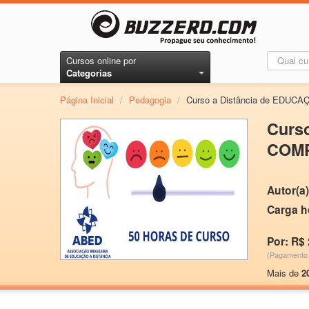
Cursos online por
Categorias
Página Inicial
/
Pedagogia
/
Curso a Distância de ED
Curs
COM
Autor(a)
Carga h
Por: R$ 
(Pagamento 
Mais de
2