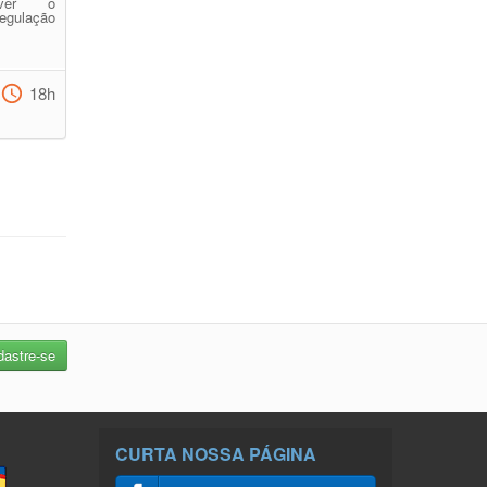
over o
gulação
18h
CURTA NOSSA PÁGINA