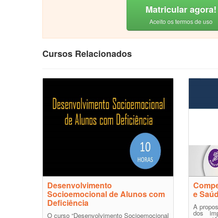
Matricular agora!
Aceito os termos de uso
Cursos Relacionados
Desenvolvimento
Compe
Socioemocional de Alunos com
e Saúd
Deficiência
A propos
dos im
O curso “Desenvolvimento Socioemocional