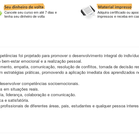
Cancele seu curso em até 7 dias e
Adquira certificado ou apost
tenha seu dinheiro de volta
impressos e receba em ca
ências foi projetado para promover o desenvolvimento integral do indivídu
o bem-estar emocional e a realização pessoal.
mento, empatia, comunicação, resolução de conflitos, tomada de decisão re
 estratégias práticas, promovendo a aplicação imediata dos aprendizados n
 desenvolver competências socioemocionais.
s em situações reais.
cia, liderança, colaboração e comunicação.
a e satisfatória.
profissionais de diferentes áreas, pais, estudantes e qualquer pessoa inter