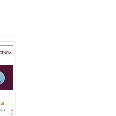
al
onal e
nal foi