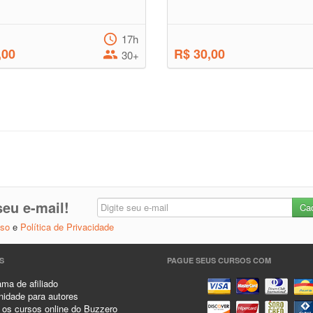
17h
,00
R$ 30,00
30+
eu e-mail!
Uso
e
Política de Privacidade
S
PAGUE SEUS CURSOS COM
ma de afiliado
idade para autores
 os cursos online do Buzzero