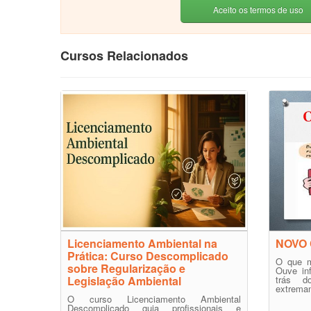
Aceito os termos de uso
Cursos Relacionados
Licenciamento Ambiental na
NOVO 
Prática: Curso Descomplicado
O que m
sobre Regularização e
Ouve in
Legislação Ambiental
trás d
extremam
O curso Licenciamento Ambiental
Descomplicado guia profissionais e