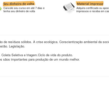
Cancele seu curso em até 7 dias e
Adquira certificado ou apost
tenha seu dinheiro de volta
impressos e receba em ca
ão de resíduos sólidos. A crise ecológica. Conscientização ambiental da so
estão. Legislação.
oleta Seletiva e triagem.Ciclo de vida do produto.
ões sãos importantes para produção de um mundo melhor.