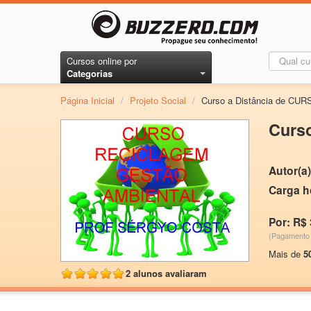
Cursos online por
Categorias
Página Inicial
/
Projeto Social
/
Curso a Distância de 
Curs
Autor(a)
Carga h
Por: R$ 
(Pagamento 
Mais de
5
2 alunos avaliaram