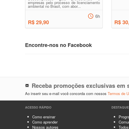
empresas pelo processo de licenciamento
ambiental no Brasil, com abor...
6h
R$ 29,90
R$ 30
Encontre-nos no Facebook
Receba promoções exclusivas em s
Ao inserir seu e-mail você concorda com nossos
Termos de 
ACESSO RÁPIDO
DESTAQUE
Como ensinar
Progra
Como aprender
Comun
Nossos autores
Todos