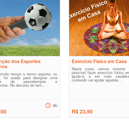
nção dos Esportes
Exercício Físico em Casa
nos
Neste curso vamos mostrar
possível fazer exercício físico 
 muito tempo o termo esporte, ou
ajuda-lo a ser mais saudáve
o, foi usado para designar uma
conteúdo vai ajudar aquelas...
dade de passatempos e
entos. No decurso do tem...
4h
,00
R$ 23,90