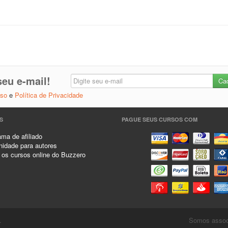
eu e-mail!
Uso
e
Política de Privacidade
S
PAGUE SEUS CURSOS COM
ma de afiliado
idade para autores
 os cursos online do Buzzero
.
Somos associ