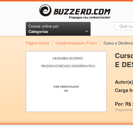
Cursos online por
Categorias
Página Inicial
/
Condicionamento Físico
/
Curso a Distâ
Curs
E DE
Autor(a)
Carga h
Por: R$ 
(Pagamento 