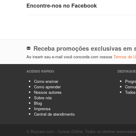
Encontre-nos no Facebook
Receba promoções exclusivas em s
Ao inserir seu e-mail você concorda com nossos
Termos de 
ACESSO RÁPIDO
DESTAQUE
Como ensinar
Progra
Como aprender
Comun
Nossos autores
Todos
Sobre nós
Blog
Imprensa
Central de atendimento
© Buzzero.com - Cursos Online. Todos os direitos reservados