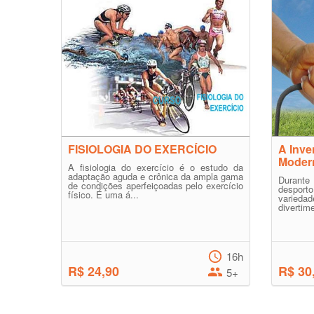
FISIOLOGIA DO EXERCÍCIO
A Inve
Moder
A fisiologia do exercício é o estudo da
adaptação aguda e crônica da ampla gama
Durante
de condições aperfeiçoadas pelo exercício
desport
físico. É uma á...
varie
divertim
16h
R$ 24,90
R$ 30
5+