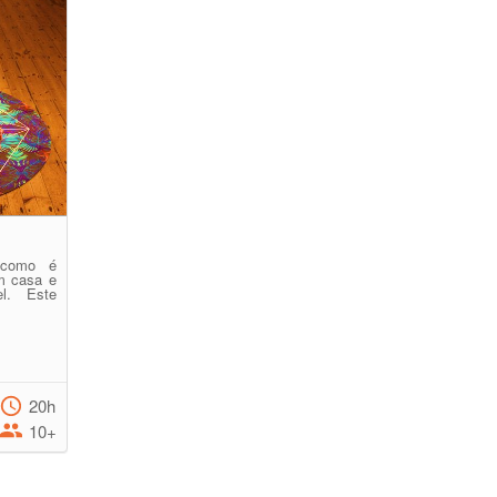
 como é
em casa e
l. Este
20h
10+