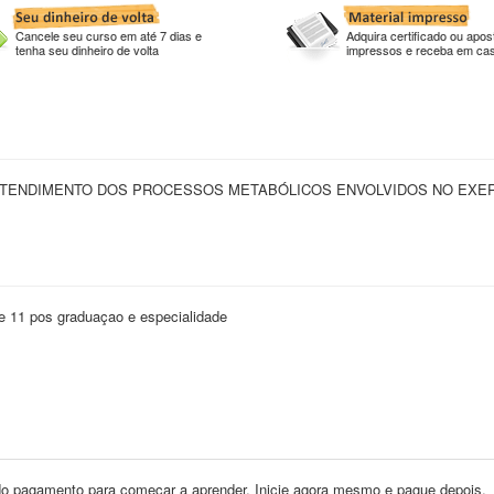
Cancele seu curso em até 7 dias e
Adquira certificado ou apost
tenha seu dinheiro de volta
impressos e receba em ca
ENTENDIMENTO DOS PROCESSOS METABÓLICOS ENVOLVIDOS NO EXER
 e 11 pos graduaçao e especialidade
o pagamento para começar a aprender. Inicie agora mesmo e pague depois.