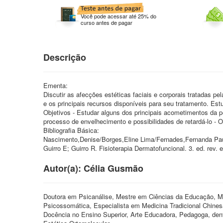
Você pode acessar até 25% do
curso antes de pagar
Descrição
Ementa:
Discutir as afecções estéticas faciais e corporais tratadas 
e os principais recursos disponíveis para seu tratamento. Est
Objetivos - Estudar alguns dos principais acometimentos da p
processo de envelhecimento e possibilidades de retardá-lo - 
Bibliografia Básica:
Nascimento,Denise/Borges,Eline Lima/Fernades,Fernanda Pau
Guirro E; Guirro R. Fisioterapia Dermatofuncional. 3. ed. rev
Autor(a): Célia Gusmão
Doutora em Psicanálise, Mestre em Ciências da Educação, Me
Psicossomática, Especialista em Medicina Tradicional Chines
Docência no Ensino Superior, Arte Educadora, Pedagoga, den