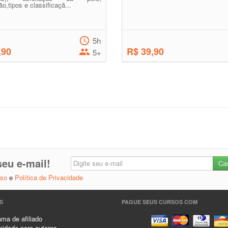
ão,tipos e classificaçã...
5h
,90
R$ 39,90
5+
eu e-mail!
Uso
e
Política de Privacidade
S
PAGUE SEUS CURSOS COM
ma de afiliado
idade para autores