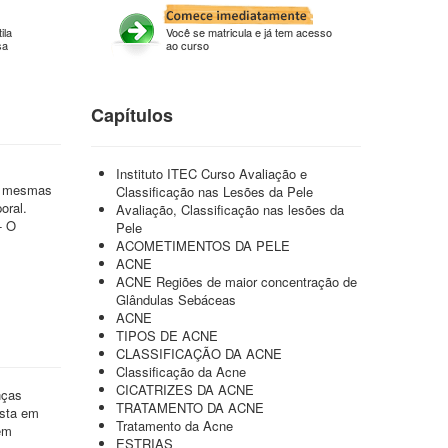
ila
Você se matricula e já tem acesso
sa
ao curso
Capítulos
Instituto ITEC Curso Avaliação e
as mesmas
Classificação nas Lesões da Pele
oral.
Avaliação, Classificação nas lesões da
- O
Pele
ACOMETIMENTOS DA PELE
ACNE
ACNE Regiões de maior concentração de
Glândulas Sebáceas
ACNE
TIPOS DE ACNE
CLASSIFICAÇÃO DA ACNE
Classificação da Acne
CICATRIZES DA ACNE
nças
TRATAMENTO DA ACNE
ista em
Tratamento da Acne
em
ESTRIAS