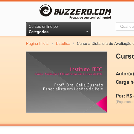
Cursos online por
Categorias
Página Inicial
/
Estética
/
Curso a Distância de Avaliação 
Curso
Autor(a)
Carga h
Por: R$ 
(Pagamento 