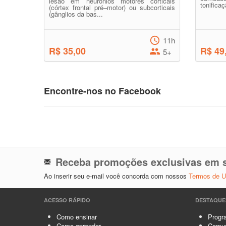
lesão em neurônios motores corticais
tonificaç
(córtex frontal pré–motor) ou subcorticais
(gânglios da bas...
11h
R$ 35,00
R$ 49
5+
Encontre-nos no Facebook
Receba promoções exclusivas em s
Ao inserir seu e-mail você concorda com nossos
Termos de 
ACESSO RÁPIDO
DESTAQUE
Como ensinar
Progra
Como aprender
Comun