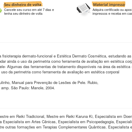
Cancele seu curso em até 7 dias e
Adquira certificado ou apost
tenha seu dinheiro de volta
impressos e receba em ca
pela fisioterapia dermato-funcional e Estética Dermato Cosmética, estudando 
udar ainda o uso da perimetria como ferramenta de avaliação em estética corp
ele- Algumas das ferramentas de tratamento disponíveis na área da estética 
O uso da perimetria como ferramenta de avaliação em estética corporal
linho, Manual para Prevenção de Lesões de Pele. Rubio,
. e amp. São Paulo: Manole, 2004.
stre em Reiki Tradicional, Mestre em Reiki Karuna Ki, Especialista em Doe
a Especialista em Artes Cênicas, Especialista em Psicopedagogia, Especial
tre outras formações em Terapias Complementares Quânticas. Especialista 