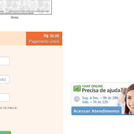
Verso
R$ 35,00
Pagamento único
s no meu e-