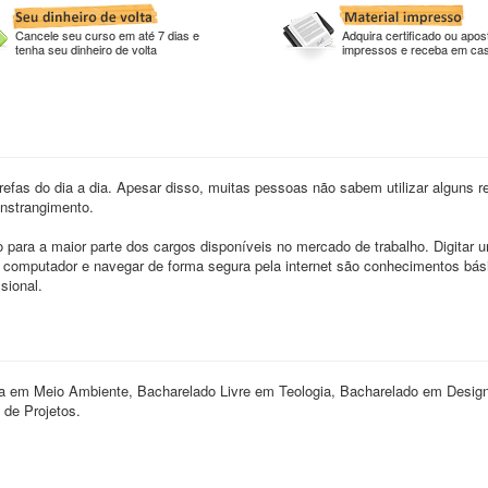
Cancele seu curso em até 7 dias e
Adquira certificado ou apost
tenha seu dinheiro de volta
impressos e receba em ca
refas do dia a dia. Apesar disso, muitas pessoas não sabem utilizar alguns r
nstrangimento.
 para a maior parte dos cargos disponíveis no mercado de trabalho. Digitar u
 computador e navegar de forma segura pela internet são conhecimentos bá
sional.
a em Meio Ambiente, Bacharelado Livre em Teologia, Bacharelado em Desi
de Projetos.