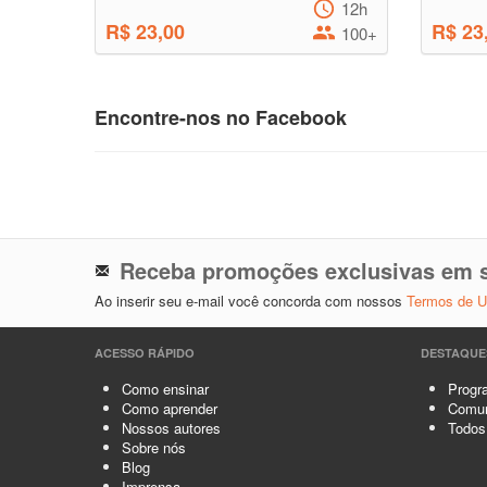
12h
R$ 23,00
R$ 23
100+
Encontre-nos no Facebook
Receba promoções exclusivas em s
Ao inserir seu e-mail você concorda com nossos
Termos de 
ACESSO RÁPIDO
DESTAQUE
Como ensinar
Progra
Como aprender
Comun
Nossos autores
Todos
Sobre nós
Blog
Imprensa