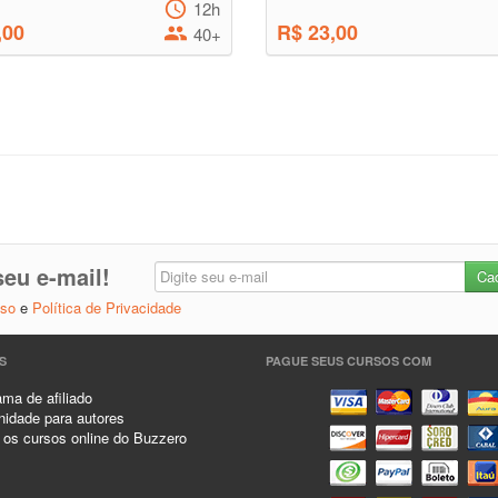
12h
,00
R$ 23,00
40+
eu e-mail!
Uso
e
Política de Privacidade
S
PAGUE SEUS CURSOS COM
ma de afiliado
idade para autores
 os cursos online do Buzzero