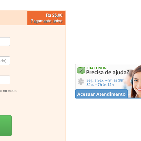
R$ 25,00
Pagamento único
s no meu e-