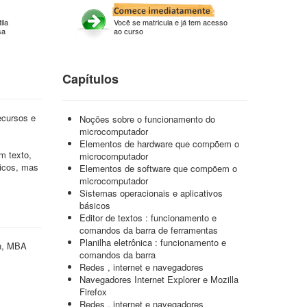
ila
Você se matricula e já tem acesso
sa
ao curso
Capítulos
ecursos e
Noções sobre o funcionamento do
microcomputador
Elementos de hardware que compõem o
m texto,
microcomputador
sicos, mas
Elementos de software que compõem o
microcomputador
Sistemas operacionais e aplicativos
básicos
Editor de textos : funcionamento e
comandos da barra de ferramentas
Planilha eletrônica : funcionamento e
gn, MBA
comandos da barra
Redes , internet e navegadores
Navegadores Internet Explorer e Mozilla
Firefox
Redes , internet e navegadores