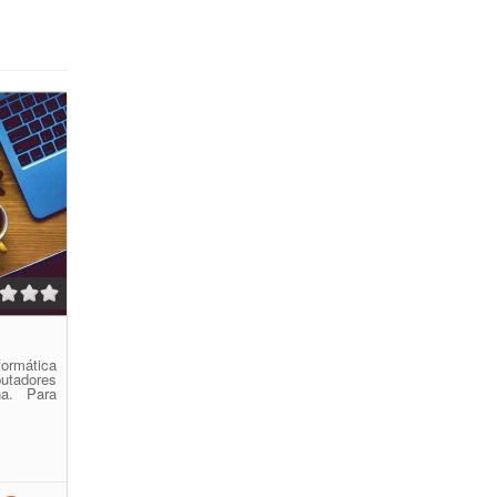
formática
tadores
na. Para