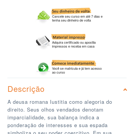
Cancele seu curso em até 7 dias e
tenha seu dinheiro de volta
Adquira certificado ou apostila
impressos e receba em casa
Você se matricula e já tem acesso
ao curso
Descrição
A deusa romana Iustitia como alegoria do
direito. Seus olhos vendados denotam
imparcialidade, sua balança indica a
ponderação de interesses e sua espada
simboliza o seu poder coercitivo. Em sua