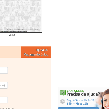
Verso
R$ 23,00
Pagamento único
s no meu e-