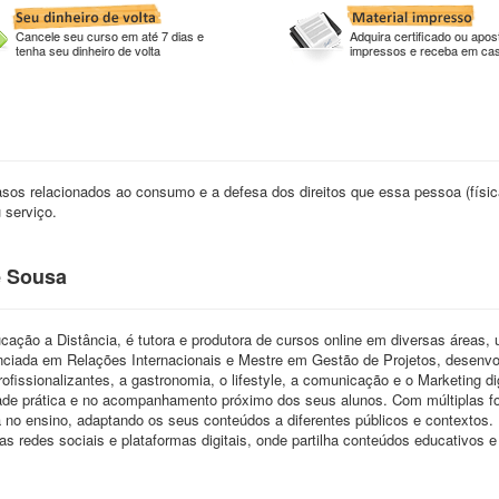
Cancele seu curso em até 7 dias e
Adquira certificado ou apost
tenha seu dinheiro de volta
impressos e receba em ca
asos relacionados ao consumo e a defesa dos direitos que essa pessoa (físic
 serviço.
e Sousa
cação a Distância, é tutora e produtora de cursos online em diversas áreas, 
enciada em Relações Internacionais e Mestre em Gestão de Projetos, desenvo
fissionalizantes, a gastronomia, o lifestyle, a comunicação e o Marketing dig
dade prática e no acompanhamento próximo dos seus alunos. Com múltiplas 
a no ensino, adaptando os seus conteúdos a diferentes públicos e contextos.
redes sociais e plataformas digitais, onde partilha conteúdos educativos e 