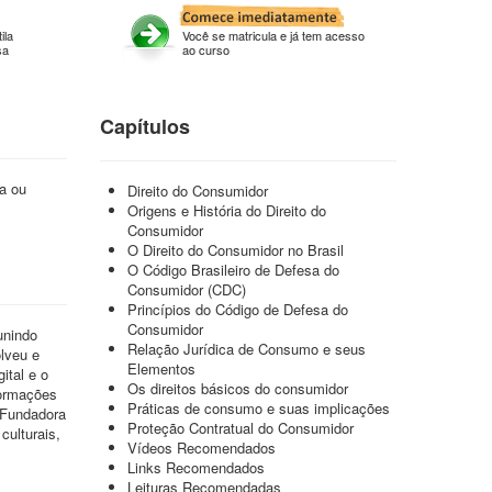
ila
Você se matricula e já tem acesso
sa
ao curso
Capítulos
a ou
Direito do Consumidor
Origens e História do Direito do
Consumidor
O Direito do Consumidor no Brasil
O Código Brasileiro de Defesa do
Consumidor (CDC)
Princípios do Código de Defesa do
Consumidor
unindo
Relação Jurídica de Consumo e seus
lveu e
Elementos
ital e o
Os direitos básicos do consumidor
formações
Práticas de consumo e suas implicações
 Fundadora
Proteção Contratual do Consumidor
culturais,
Vídeos Recomendados
Links Recomendados
Leituras Recomendadas