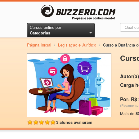
Cursos online por
Categorias
Página Inicial
/
Legislação e Jurídico
/
Curso a Distância d
Curso
Autor(a)
Carga h
Por: R$ 
(Pagamento 
Mais de
8
3 alunos avaliaram