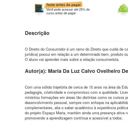
Você pode acessar até 25% do
curso antes de pagar
Descrição
O Direito do Consumidor é um ramo do Direito que cuida de c
jurídica) possui em relação a um determinado bem, produto ou
O aluno vai aprender mais sobre a relação consumerista.
Autor(a): Maria Da Luz Calvo Ovelheiro D
Com uma sólida trajetória de cerca de 15 anos na área da Edu
pedagogia, criatividade e compromisso com a qualidade. Lic
ministrou formações em áreas tão distintas como os cursos pro
desenvolvimento pessoal, sempre com enfoque na aplicabili
complementares, alia o saber académico à experiência prátic
do projeto Espaço Maria, mantém ainda uma presença ativa nas 
promovendo a aprendizagem contínua e acessível a todos.