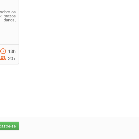
 sobre os
o: prazos
e danos,
13h
20+