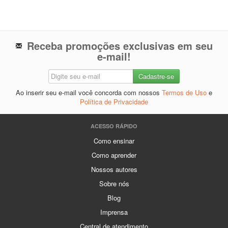
Receba promoções exclusivas em seu
e-mail!
Ao inserir seu e-mail você concorda com nossos
Termos de Uso
e
Política de Privacidade
ACESSO RÁPIDO
Como ensinar
Como aprender
Nossos autores
Sobre nós
Blog
Imprensa
Central de atendimento