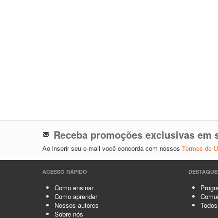
Receba promoções exclusivas em s
Ao inserir seu e-mail você concorda com nossos
Termos de 
ACESSO RÁPIDO
DESTAQUE
Como ensinar
Progra
Como aprender
Comun
Nossos autores
Todos
Sobre nós