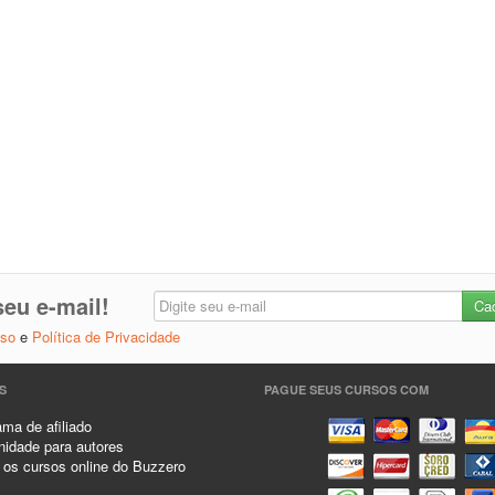
eu e-mail!
Uso
e
Política de Privacidade
S
PAGUE SEUS CURSOS COM
ma de afiliado
idade para autores
 os cursos online do Buzzero