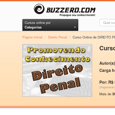
Cursos online por
Categorias
Página Inicial
/
Direito Penal
/
Curso Online de DIREITO 
Curs
Autor(a)
Carga h
Por: R$ 
(Pagamento 
Mais de
3