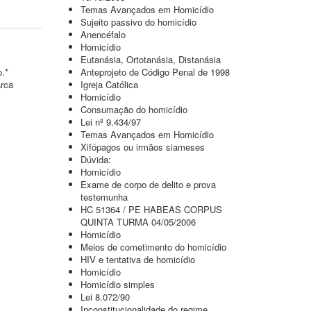
Temas Avançados em Homicídio
Sujeito passivo do homicídio
Anencéfalo
Homicídio
Eutanásia, Ortotanásia, Distanásia
o.*
Anteprojeto de Código Penal de 1998
arca
Igreja Católica
Homicídio
Consumação do homicídio
Lei nº 9.434/97
Temas Avançados em Homicídio
Xifópagos ou irmãos siameses
Dúvida:
Homicídio
Exame de corpo de delito e prova
testemunha
HC 51364 / PE HABEAS CORPUS
QUINTA TURMA 04/05/2006
Homicídio
Meios de cometimento do homicídio
HIV e tentativa de homicídio
Homicídio
Homicídio simples
Lei 8.072/90
Inconstitucionalidade do regime