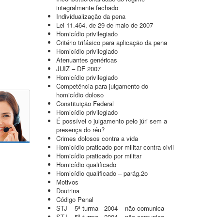
integralmente fechado
Individualização da pena
Lei 11.464, de 29 de maio de 2007
Homicídio privilegiado
Critério trifásico para aplicação da pena
Homicídio privilegiado
Atenuantes genéricas
JUIZ – DF 2007
Homicídio privilegiado
Competência para julgamento do
homicídio doloso
Constituição Federal
Homicídio privilegiado
É possível o julgamento pelo júri sem a
presença do réu?
Crimes dolosos contra a vida
Homicídio praticado por militar contra civil
Homicídio praticado por militar
Homicídio qualificado
Homicídio qualificado – parág.2o
Motivos
Doutrina
Código Penal
STJ – 5ª turma - 2004 – não comunica
STJ – 5ª turma - 2004 – não comunica