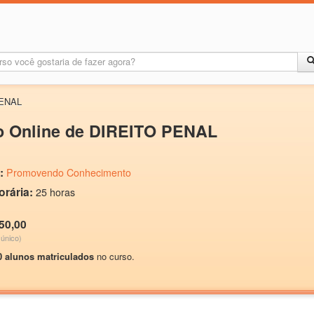
PENAL
o Online de DIREITO PENAL
:
Promovendo Conhecimento
orária:
25 horas
50,00
único)
0 alunos matriculados
no curso.