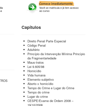
ila
Você se matricula e já tem acesso
sa
ao curso
Capítulos
Direito Penal Parte Especial
Código Penal
Adultério
Princípio da Intervenção Mínima Princípio
da Fragmentariedade
Maus-tratos
Lei 9.605/98
Homicídio
Vida humana
Elemento subjetivo
TROS
Aborto x homicídio
Tempo do Crime e Lugar do Crime
Tempo do crime
Lugar do crime
CESPE/Exame de Ordem 2008 –
19/10/2008