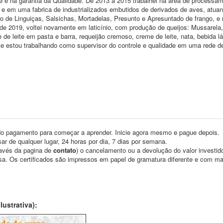
le e na garantia da Qualidade. De 2013 a 2015 trabalhei na area de processa
, e em uma fabrica de industrializados embutidos de derivados de aves, atu
o de Linguiças, Salsichas, Mortadelas, Presunto e Apresuntado de frango, e 
 de 2019, voltei novamente em laticínio, com produção de queijos: Mussarela,
e leite em pasta e barra, requeijão cremoso, creme de leite, nata, bebida l
te estou trabalhando como supervisor do controle e qualidade em uma rede d
o pagamento para começar a aprender. Inicie agora mesmo e pague depois.
ar de qualquer lugar, 24 horas por dia, 7 dias por semana.
través da pagina de
contato
) o cancelamento ou a devolução do valor investid
asa. Os certificados são impressos em papel de gramatura diferente e com m
ustrativa):