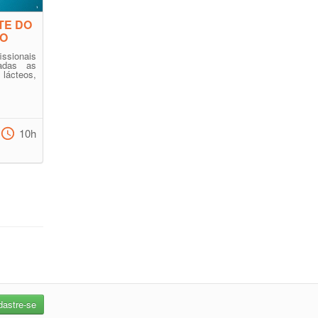
TE DO
DO
ssionais
adas as
ácteos,
10h