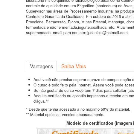
laboratório Fisico-quimico e Microbiológico,atuando no Contro
controle de qualidade em um Frigorifico (abatedouro) de Aves
Supervisor nas áreas de Processamento Industrial na produçã
Controle e Garantia da Qualidade. Em outubro de 2015 a abril
Provolone, Parmessão, Ricota, Minas Frescal, manteiga, doce d
fermentada e não fermentada,iogurte,coalhada, etc. Atualmen
supermercado. email para contato: jpdanibio@hotmail.com
Vantagens
Saiba Mais
Aqui você não precisa esperar o prazo de compensação d
O curso é todo feito pela Internet. Assim você pode acess
Se não gostar do curso você tem 7 dias para solicitar (a
Adquira certificado ou apostila impressos e receba em c
d'água.**
* Desde que tenha acessado a no máximo 50% do material.
** Material opcional, vendido separadamente.
Modelo de certificados (imagem il