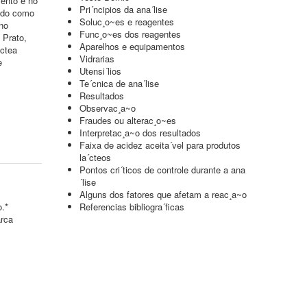
mento e no
Pri´ncipios da ana´lise
ando como
Soluc¸o~es e reagentes
no
Func¸o~es dos reagentes
 Prato,
Aparelhos e equipamentos
áctea
Vidrarias
e
Utensi´lios
Te´cnica de ana´lise
Resultados
Observac¸a~o
Fraudes ou alterac¸o~es
Interpretac¸a~o dos resultados
Faixa de acidez aceita´vel para produtos
la´cteos
Pontos cri´ticos de controle durante a ana
´lise
Alguns dos fatores que afetam a reac¸a~o
o.*
Referencias bibliogra´ficas
arca