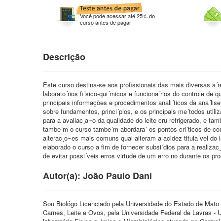
Você pode acessar até 25% do
curso antes de pagar
Descrição
Este curso destina-se aos profissionais das mais diversas a´re
laborato´rios fi´sico-qui´micos e funciona´rios do controle de 
principais informações e procedimentos anali´ticos da ana´lis
sobre fundamentos, princi´pios, e os principais me´todos util
para a avaliac¸a~o da qualidade do leite cru refrigerado, e ta
tambe´m o curso tambe´m abordara´ os pontos cri´ticos de cont
alterac¸o~es mais comuns qual alteram a acidez titula´vel do 
elaborado o curso a fim de fornecer subsi´dios para a realizac
de evitar possi´veis erros virtude de um erro no durante os pr
Autor(a): João Paulo Dani
Sou Biológo Licenciado pela Universidade do Estado de Mat
Carnes, Leite e Ovos, pela Universidade Federal de Lavras - 