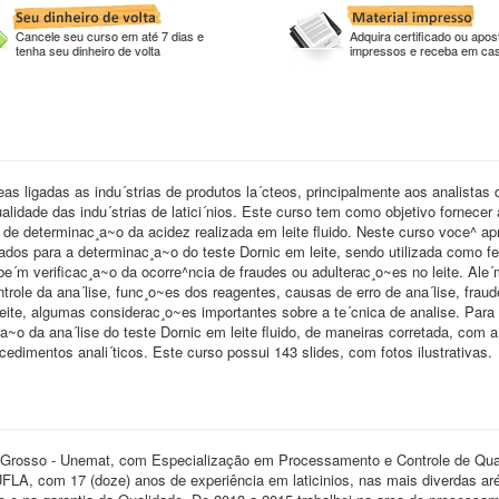
Cancele seu curso em até 7 dias e
Adquira certificado ou apost
tenha seu dinheiro de volta
impressos e receba em ca
as ligadas as indu´strias de produtos la´cteos, principalmente aos analistas 
qualidade das indu´strias de latici´nios. Este curso tem como objetivo fornecer
e de determinac¸a~o da acidez realizada em leite fluido. Neste curso voce^ ap
izados para a determinac¸a~o do teste Dornic em leite, sendo utilizada como f
mbe´m verificac¸a~o da ocorre^ncia de fraudes ou adulterac¸o~es no leite. Ale´
role da ana´lise, func¸o~es dos reagentes, causas de erro de ana´lise, frau
leite, algumas considerac¸o~es importantes sobre a te´cnica de analise. Para 
¸a~o da ana´lise do teste Dornic em leite fluido, de maneiras corretada, com a
ocedimentos anali´ticos. Este curso possui 143 slides, com fotos ilustrativas.
o Grosso - Unemat, com Especialização em Processamento e Controle de Qu
UFLA, com 17 (doze) anos de experiência em laticinios, nas mais diverdas a