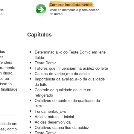
ila
Você se matricula e já tem acesso
sa
ao curso
Capítulos
dos
Determinac¸a~o do Teste Dornic em leite
 as
fluido
rendera
Teste Dornic
erramenta
Fatores que influenciam na acidez do leite
m disso,
Causas de variac¸a~o da acidez
des ou
Importância da avaliac¸a~o da qualidade
isso foi
do leite
 finalidade
Controle da qualidade do leite cru
refrigerado
Objetivos do controle de qualidade do
leite
Fundamentac¸a~o
Acidez natural – inicial
Acidez desenvolvida
alidade em
Objetivos da ana´lise da acidez
réas, como
Teste Dornic