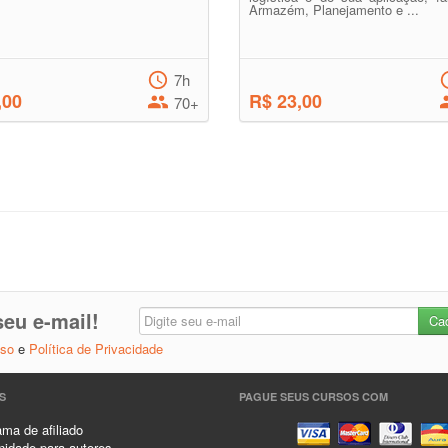
Armazém, Planejamento e ...
7h
,00
R$ 23,00
70+
eu e-mail!
Uso
e
Política de Privacidade
S
PAGUE SEUS CURSOS COM
ma de afiliado
idade para autores