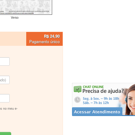
Verso
R$ 24,90
Pagamento único
s no meu e-