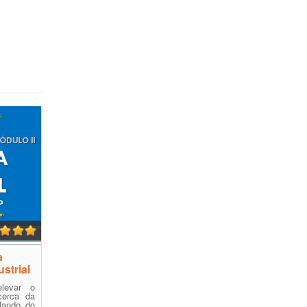
a
ustrial
levar o
cerca da
alando do