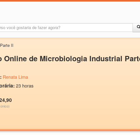
Parte II
 Online de Microbiologia Industrial Parte
:
Renata Lima
orária:
23 horas
24,90
único)