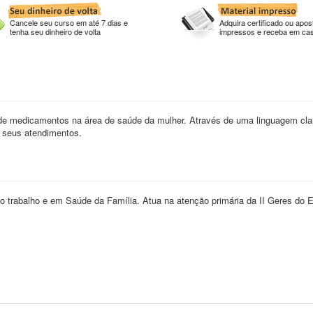
Cancele seu curso em até 7 dias e
Adquira certificado ou apost
tenha seu dinheiro de volta
impressos e receba em ca
 de medicamentos na área de saúde da mulher. Através de uma linguagem clar
s seus atendimentos.
rabalho e em Saúde da Família. Atua na atenção primária da II Geres do 