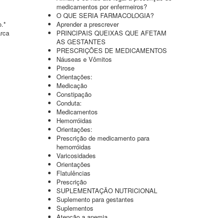
medicamentos por enfermeiros?
O QUE SERIA FARMACOLOGIA?
o.*
Aprender a prescrever
arca
PRINCIPAIS QUEIXAS QUE AFETAM
AS GESTANTES
PRESCRIÇÕES DE MEDICAMENTOS
Náuseas e Vômitos
Pirose
Orientações:
Medicação
Constipação
Conduta:
Medicamentos
Hemorróidas
Orientações:
Prescrição de medicamento para
hemorróidas
Varicosidades
Orientações
Flatulências
Prescrição
SUPLEMENTAÇÃO NUTRICIONAL
Suplemento para gestantes
Suplementos
Atenção a anemia