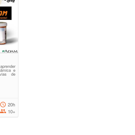
aprender
nâmica e
vias de
20h
10+