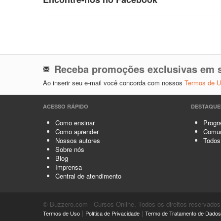
Receba promoções exclusivas em s
Ao inserir seu e-mail você concorda com nossos
Termos de 
ACESSO RÁPIDO
DESTAQUE
Como ensinar
Progra
Como aprender
Comun
Nossos autores
Todos
Sobre nós
Blog
Imprensa
Central de atendimento
© Buzzero.com - Cursos Online. Todos os direitos reservados
|
|
Termos de Uso
Política de Privacidade
Termo de Tratamento de Dados