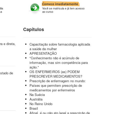
ila
Você se matricula e já tem acesso
sa
ao curso
Capítulos
a e direta,
Capacitação sobre farmacologia aplicada
a saúde da mulher
APRESENTAÇÃO
"Conhecimento não é acúmulo de
informação, mas sim competência para
ação."
OS ENFERMEIROS (as) PODEM
Estado de
PRESCREVER MEDICAMENTOS?
Prescrição de enfermagem no mundo:
Países que permitem prescrição de
medicamentos por enfermeiros
Na Suécia
Austrália
No Reino Unido
Brasil
Afinal, é ou não ato legal a prescrição de