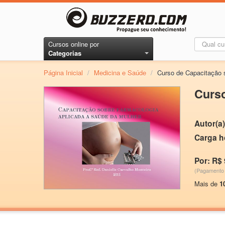
Cursos online por
Categorias
Página Inicial
/
Medicina e Saúde
/
Curso de Capacitação s
Curso
Autor(a)
Carga h
Por: R$ 
(Pagamento 
Mais de
1