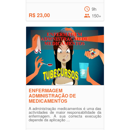
9h
R$ 23,00
150+
ENFERMAGEM
ADMINISTRAÇÃO DE
MEDICAMENTOS
A administração medicamentos é uma das
actividades de maior responsabilidade da
enfermagem. A sua correcta execução
depende da aplicação ...