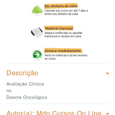
Cancele seu curso em até 7 dias e
tenha seu dinheiro de volta
Adquira certificado ou apostila
impressos e receba em casa
Você se matricula e já tem acesso
ao curso
Descrição
Avaliação Clínica
no
Doente Oncológico
Autor(a): Mdn Cursos On Line