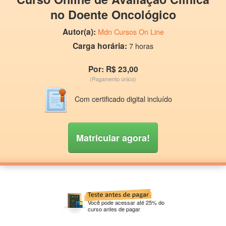
no Doente Oncológico
Autor(a):
Mdn Cursos On Line
Carga horária:
7 horas
Por: R$ 23,00
(Pagamento único)
Com certificado digital incluído
Matricular agora!
Você pode acessar até 25% do
curso antes de pagar