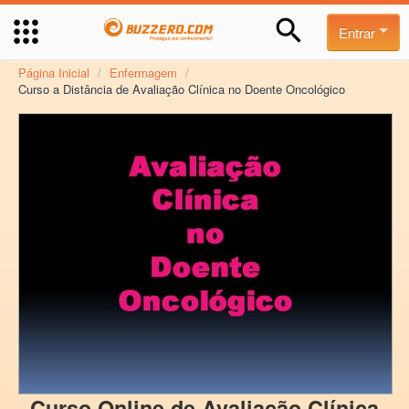
Entrar
Página Inicial
/
Enfermagem
/
Curso a Distância de Avaliação Clínica no Doente Oncológico
Curso Online de Avaliação Clínica