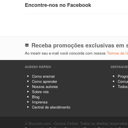
Encontre-nos no Facebook
Receba promoções exclusivas em s
Ao inserir seu e-mail você concorda com nossos
Termos de 
ACESSO RÁPIDO
DESTAQUE
Como ensinar
Progra
Como aprender
Comun
Nossos autores
Todos
Sobre nós
Blog
Imprensa
Central de atendimento
© Buzzero.com - Cursos Online. Todos os direitos reservados