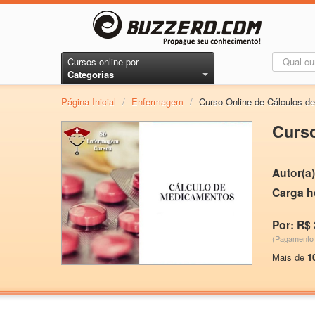
Cursos online por
Categorias
Página Inicial
/
Enfermagem
/
Curso Online de Cálculos 
Curs
Autor(a)
Carga h
Por: R$ 
(Pagamento 
Mais de
1