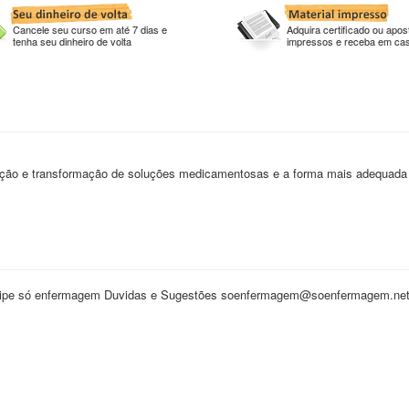
Cancele seu curso em até 7 dias e
Adquira certificado ou apost
tenha seu dinheiro de volta
impressos e receba em ca
iluição e transformação de soluções medicamentosas e a forma mais adequada
Equipe só enfermagem Duvidas e Sugestões soenfermagem@soenfermagem.ne