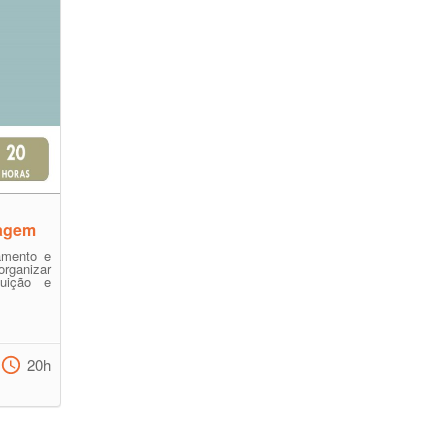
agem
amento e
organizar
buição e
20h