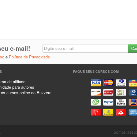
eu e-mail!
Uso
e
Política de Privacidade
S
PAGUE SEUS CURSOS COM
ma de afiliado
idade para autores
 os cursos online do Buzzero
.
Somos associ