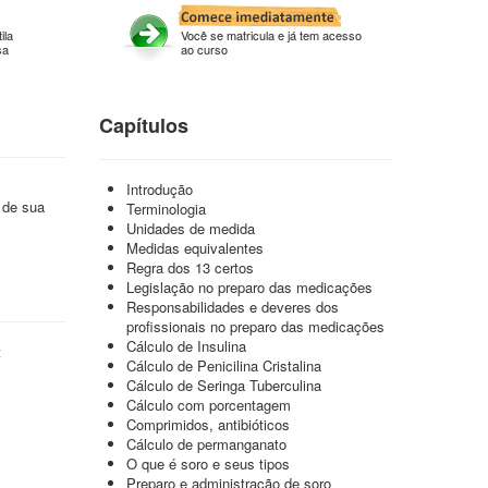
ila
Você se matricula e já tem acesso
sa
ao curso
Capítulos
Introdução
 de sua
Terminologia
Unidades de medida
Medidas equivalentes
Regra dos 13 certos
Legislação no preparo das medicações
Responsabilidades e deveres dos
profissionais no preparo das medicações
Cálculo de Insulina
t
Cálculo de Penicilina Cristalina
Cálculo de Seringa Tuberculina
Cálculo com porcentagem
Comprimidos, antibióticos
Cálculo de permanganato
O que é soro e seus tipos
Preparo e administração de soro