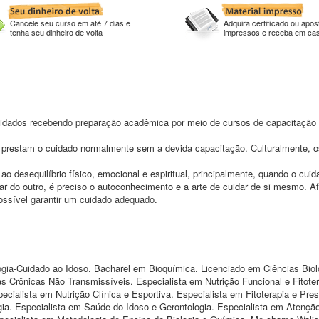
Cancele seu curso em até 7 dias e
Adquira certificado ou apost
tenha seu dinheiro de volta
impressos e receba em ca
cuidados recebendo preparação acadêmica por meio de cursos de capacitação
e prestam o cuidado normalmente sem a devida capacitação. Culturalmente, o
ao desequilíbrio físico, emocional e espiritual, principalmente, quando o cui
dar do outro, é preciso o autoconhecimento e a arte de cuidar de si mesmo. Af
ssível garantir um cuidado adequado.
gia-Cuidado ao Idoso. Bacharel em Bioquímica. Licenciado em Ciências Biol
 Crônicas Não Transmissíveis. Especialista em Nutrição Funcional e Fitoter
cialista em Nutrição Clínica e Esportiva. Especialista em Fitoterapia e Pres
gia. Especialista em Saúde do Idoso e Gerontologia. Especialista em Atençã