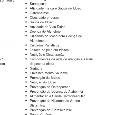
sson Junio
Sarcopenia
Atividade Física e Saúde do Idoso
Osteoporose
Obesidade e Idosos
Saúde do Idoso
Atividade de Vida Diária
Doença de Alzheimer
Cuidando do Idoso com Doença de
Alzheimer
Cuidados Paliativos
Lesões de pele em idosos
Nutrição e Cicatrização
o.*
Componentes da rede de atenção à saúde
arca
da pessoa idosa
Geriatria
Envelhecimento Saudável
Promoção da Saúde
Nutrição do Idoso
Prevenção da Osteoporose
Prevenção da Doença de Alzheimer
Alimentação e Saúde Cardiovascular
Prevenção da Hipertensão Arterial
Sistêmica
Prevenção da Aterosclerose
Saúde Cutânea