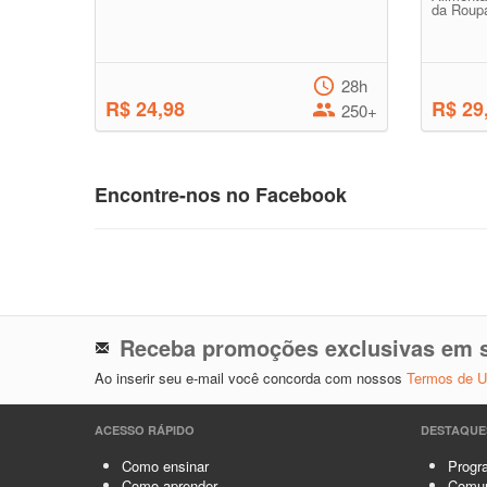
da Roupa
28h
R$ 24,98
R$ 29
250+
Encontre-nos no Facebook
Receba promoções exclusivas em s
Ao inserir seu e-mail você concorda com nossos
Termos de 
ACESSO RÁPIDO
DESTAQUE
Como ensinar
Progra
Como aprender
Comun