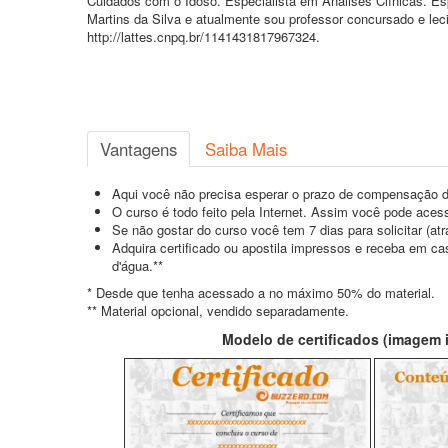
Cuidados com o Idoso. Especialista em Análises Clínicas. E
Martins da Silva e atualmente sou professor concursado e lec
http://lattes.cnpq.br/1141431817967324.
Vantagens
Saiba Mais
Aqui você não precisa esperar o prazo de compensação d
O curso é todo feito pela Internet. Assim você pode acess
Se não gostar do curso você tem 7 dias para solicitar (a
Adquira certificado ou apostila impressos e receba em c
d'água.**
* Desde que tenha acessado a no máximo 50% do material.
** Material opcional, vendido separadamente.
Modelo de certificados (imagem il