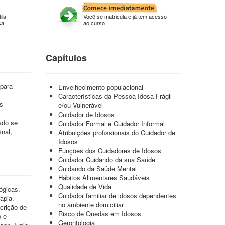
ila
Você se matricula e já tem acesso
sa
ao curso
Capítulos
 para
Envelhecimento populacional
Características da Pessoa Idosa Frágil
s
e/ou Vulnerável
Cuidador de Idosos
dado se
Cuidador Formal e Cuidador Informal
inal,
Atribuições profissionais do Cuidador de
Idosos
Funções dos Cuidadores de Idosos
Cuidador Cuidando da sua Saúde
Cuidando da Saúde Mental
Hábitos Alimentares Saudáveis
Qualidade de Vida
ógicas.
Cuidador familiar de idosos dependentes
apia.
no ambiente domiciliar
crição de
Risco de Quedas em Idosos
o e
Gerontologia