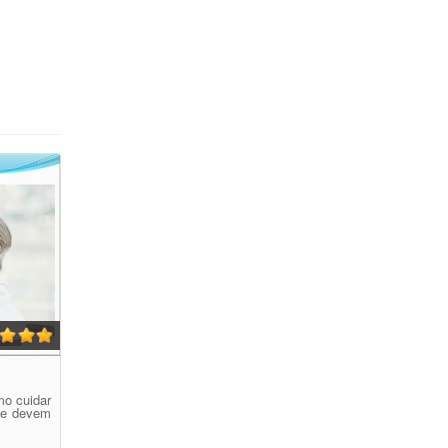
mo cuidar
ue devem