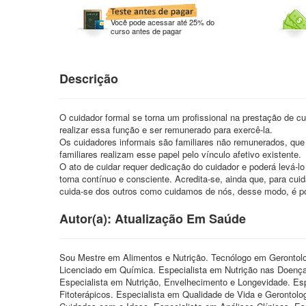
Você pode acessar até 25% do
curso antes de pagar
Descrição
O cuidador formal se torna um profissional na prestação de 
realizar essa função e ser remunerado para exercê-la.
Os cuidadores informais são familiares não remunerados, qu
familiares realizam esse papel pelo vínculo afetivo existente.
O ato de cuidar requer dedicação do cuidador e poderá levá-lo 
torna contínuo e consciente. Acredita-se, ainda que, para cui
cuida-se dos outros como cuidamos de nós, desse modo, é po
Autor(a): Atualização Em Saúde
Sou Mestre em Alimentos e Nutrição. Tecnólogo em Gerontolo
Licenciado em Química. Especialista em Nutrição nas Doenças
Especialista em Nutrição, Envelhecimento e Longevidade. Espe
Fitoterápicos. Especialista em Qualidade de Vida e Gerontolo