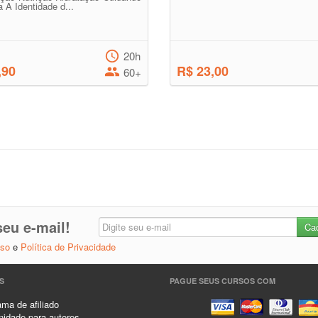
 A Identidade d...
20h
,90
R$ 23,00
60+
eu e-mail!
Uso
e
Política de Privacidade
S
PAGUE SEUS CURSOS COM
ma de afiliado
idade para autores