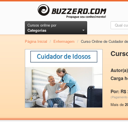
Cursos online por
Categorias
Página Inicial
/
Enfermagem
/
Curso Online de Cuidador d
Curso
Autor(a)
Carga h
Por: R$ 
(Pagamento 
Mais de
2