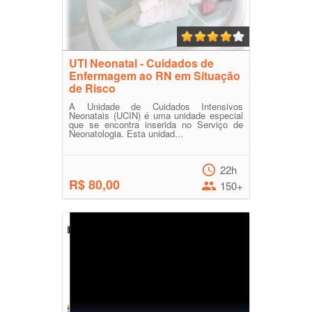
UTI Neonatal - Cuidados de
Enfermagem ao RN em Situação
de Risco
A Unidade de Cuidados Intensivos
Neonatais (UCIN) é uma unidade especial
que se encontra inserida no Serviço de
Neonatologia. Esta unidad...
22h
R$ 80,00
150+