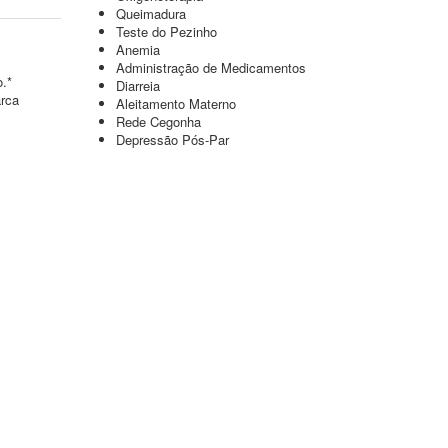
Queimadura
Teste do Pezinho
Anemia
Administração de Medicamentos
o.*
Diarreia
arca
Aleitamento Materno
Rede Cegonha
Depressão Pós-Par