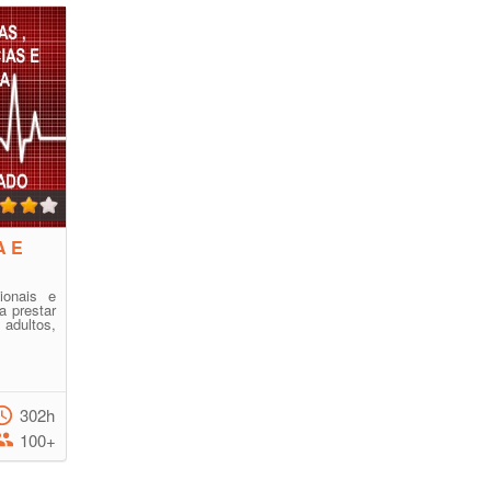
A E
ionais e
a prestar
dultos,
302h
100+