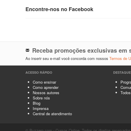
Encontre-nos no Facebook
Receba promoções exclusivas em s
Ao inserir seu e-mail você concorda com nossos
Termos de 
ACESSO RÁPIDO
DESTAQUE
Como ensinar
Progra
Como aprender
Comun
Nossos autores
Todos
Sobre nós
Blog
Imprensa
Central de atendimento
© Buzzero.com - Cursos Online. Todos os direitos reservados