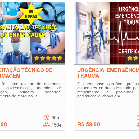
ITAÇÃO TÉCNICO DE
URGÊNCIA, EMERGÊNCI
RMAGEM
TRAUMA
 faz uma revisão de anatomia,
O curso visa qualificar profiss
gia, epidemiologia, métodos de
estudantes da área de saúde par
lização, primeiro socorros,
atendimento a pacientes a
mento de resíduos, e...
pediátricos e idosos em...
80h
,90
R$ 59,90
150+