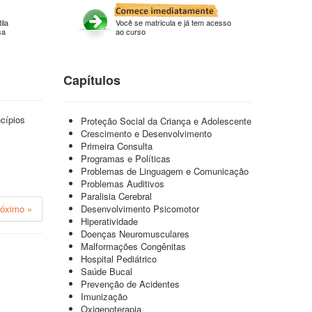
ila
Você se matricula e já tem acesso
sa
ao curso
Capítulos
cípios
Proteção Social da Criança e Adolescente
Crescimento e Desenvolvimento
Primeira Consulta
Programas e Políticas
Problemas de Linguagem e Comunicação
Problemas Auditivos
Paralisia Cerebral
róximo »
Desenvolvimento Psicomotor
Hiperatividade
Doenças Neuromusculares
Malformações Congênitas
Hospital Pediátrico
Saúde Bucal
Prevenção de Acidentes
Imunização
Oxigenoterapia