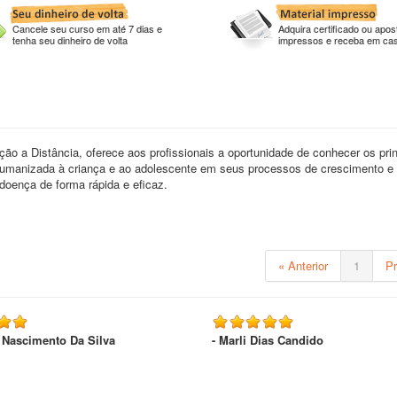
Cancele seu curso em até 7 dias e
Adquira certificado ou apost
tenha seu dinheiro de volta
impressos e receba em ca
o a Distância, oferece aos profissionais a oportunidade de conhecer os prin
 humanizada à criança e ao adolescente em seus processos de crescimento e
oença de forma rápida e eficaz.
« Anterior
1
P
 Nascimento Da Silva
- Marli Dias Candido