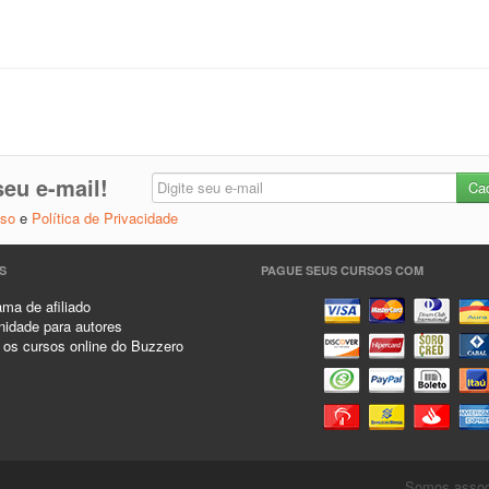
eu e-mail!
Uso
e
Política de Privacidade
S
PAGUE SEUS CURSOS COM
ma de afiliado
idade para autores
 os cursos online do Buzzero
.
Somos associ