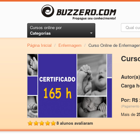
Cursos online por
Categorias
Página Inicial
/
Enfermagem
/
Curso Online de Enfermage
Curs
Autor(a)
Carga h
Por: R$ 
(Pagamento 
Mais de
2
8 alunos avaliaram