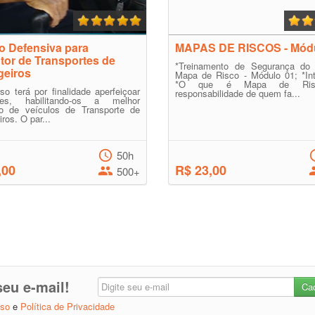
o Defensiva para
MAPAS DE RISCOS - Módu
or de Transportes de
*Treinamento de Segurança do 
geiros
Mapa de Risco - Módulo 01; *Int
*O que é Mapa de Ris
so terá por finalidade aperfeiçoar
responsabilidade de quem fa...
res, habilitando-os a melhor
o de veículos de Transporte de
ros. O par...
50h
,00
R$ 23,00
500+
eu e-mail!
Uso
e
Política de Privacidade