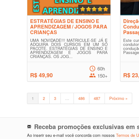
ESTRATÉGIAS DE ENSINO E
Direçã
APRENDIZAGEM / JOGOS PARA
Condut
CRIANÇAS
Passa
UMA NOVIDADE!!! MATRICULE-SE JÁ E
Este cur
ADQUIRA DOIS CURSOS EM UM SÓ
conduto
PACOTE. ESTRATÉGIAS DE ENSINO E
conduçã
APRENDIZAGEM E JOGOS PARA
Passagei
CRIANÇAS. OS JOG...
60h
R$ 49,90
R$ 23
150+
1
2
3
…
486
487
Próximo »
Receba promoções exclusivas em s
Ao inserir seu e-mail você concorda com nossos
Termos de 