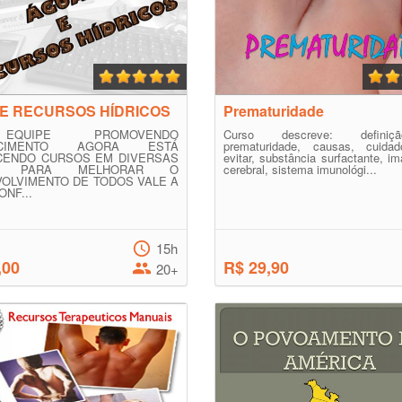
E RECURSOS HÍDRICOS
Prematuridade
QUIPE PROMOVENDO
Curso descreve: defini
ECIMENTO AGORA ESTÁ
prematuridade, causas, cuida
CENDO CURSOS EM DIVERSAS
evitar, substância surfactante, im
S PARA MELHORAR O
cerebral, sistema imunológi...
OLVIMENTO DE TODOS VALE A
NF...
15h
,00
R$ 29,90
20+