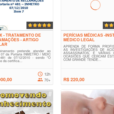
X - TRATAMENTO DE
PERÍCIAS MÉDICAS -INS
MAÇÕES - ARTIGO
MÉDICO LEGAL
LAR
APRENDA DE FORMA PROFIS
AS INVESTIGAÇÕES DE ACI
einamento pretende atender ao
ASSASSINATOS, E VÁRIAS 
to 07 da Portaria INMETRO / MDIC
OCASIÕES QUE CERCAM EST
481 de 07/12/2010 - sendo "O
COM GRANDE TENDÊ...
te da certifica...
12h
000,00
R$ 220,00
70+