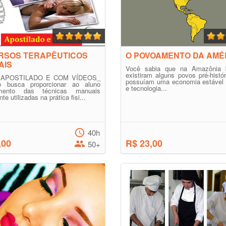
RSOS TERAPÊUTICOS
O POVOAMENTO DA AMÉ
AIS
Você sabia que na Amazônia br
existiram alguns povos pré-histó
APOSTILADO E COM VÍDEOS_
possuíam uma economia estável e
 busca proporcionar ao aluno
e tecnologia...
imento das técnicas manuais
 utilizadas na prática fisi...
40h
,00
R$ 23,00
50+