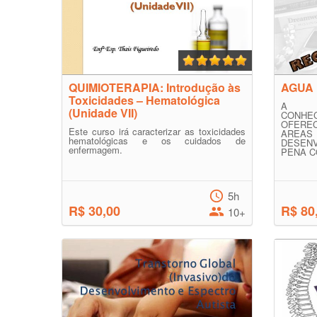
QUIMIOTERAPIA: Introdução às
AGUA 
Toxicidades – Hematológica
A E
(Unidade VII)
CONH
OFERE
Este curso irá caracterizar as toxicidades
AREA
hematológicas e os cuidados de
DESENV
enfermagem.
PENA CO
5h
R$ 30,00
R$ 80
10+