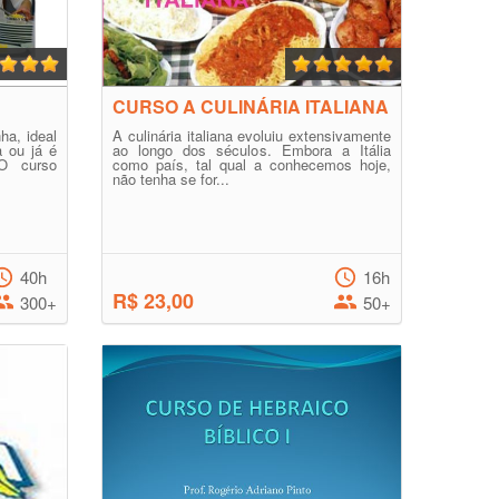
CURSO A CULINÁRIA ITALIANA
ha, ideal
A culinária italiana evoluiu extensivamente
a ou já é
ao longo dos séculos. Embora a Itália
 O curso
como país, tal qual a conhecemos hoje,
não tenha se for...
40h
16h
R$ 23,00
300+
50+