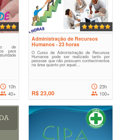
Administração de Recursos
Humanos - 23 horas
ção de
dos para
O Curso de Administração de Recursos
aturidade
Humanos pode ser realizado tanto por
pessoas que não possuem conhecimentos
na área quanto por aquel...
10h
23h
R$ 23,00
40+
100+