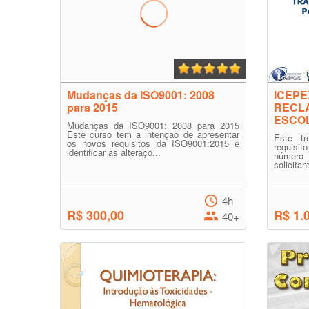
Mudanças da ISO9001: 2008
ICEPE
para 2015
RECLA
ESCO
Mudanças da ISO9001: 2008 para 2015
Este curso tem a intenção de apresentar
Este tr
os novos requisitos da ISO9001:2015 e
requisi
identificar as alteraçõ...
número 
solicitan
4h
R$ 300,00
R$ 1.
40+