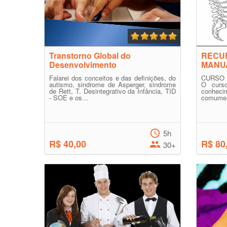
Transtorno Global do
RECU
Desenvolvimento
MANU
Falarei dos conceitos e das definições, do
CURSO 
autismo, sindrome de Asperger, sindrome
O curso
de Rett, T. Desintegrativo da Infância, TID
conhec
- SOE e os...
comumente
5h
R$ 40,00
R$ 80
30+