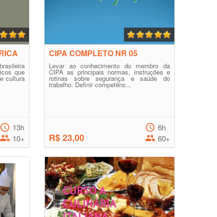
RICA
CIPA COMPLETO NR 05
asileira
Levar ao conhecimento do membro da
ricos que
CIPA as principais normas, instruções e
 cultura
rotinas sobre segurança e saúde do
trabalho. Definir competênc...
13h
6h
R$ 23,00
10+
60+