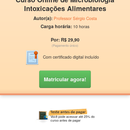
Intoxicações Alimentares
Autor(a):
Professor Sérgio Costa
Carga horária:
10 horas
Por: R$ 29,90
(Pagamento único)
Com certificado digital incluído
Matricular agora!
Você pode acessar até 25% do
curso antes de pagar