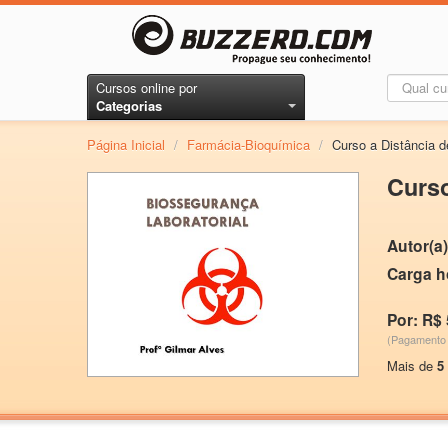
Cursos online por
Categorias
Página Inicial
/
Farmácia-Bioquímica
/
Curso a Distância d
Curso
Autor(a)
Carga h
Por: R$ 
(Pagamento 
Mais de
5