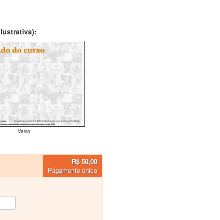
ustrativa):
Verso
R$ 50,00
Pagamento único