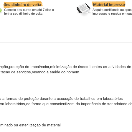
Cancele seu curso em até 7 dias e
Adquira certificado ou apost
tenha seu dinheiro de volta
impressos e receba em ca
ção,proteção do trabalhador,minimização de riscos inentes as atividades de
stação de serviços,visando a saúde do homem.
 a formas de proteção durante a execução de trabalhos em laboratórios
 em laboratórios,de forma que conscientizem da importância de ser adotado d
minado ou esterilização de material