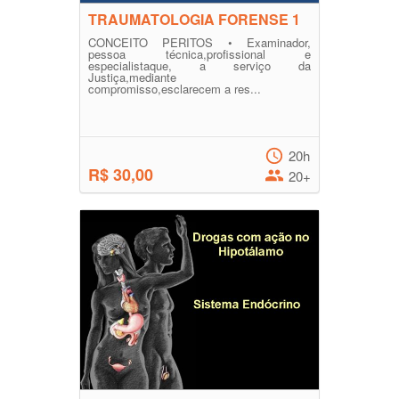
TRAUMATOLOGIA FORENSE 1
CONCEITO PERITOS • Examinador,
pessoa técnica,profissional e
especialistaque, a serviço da
Justiça,mediante
compromisso,esclarecem a res...
20h
R$ 30,00
20+