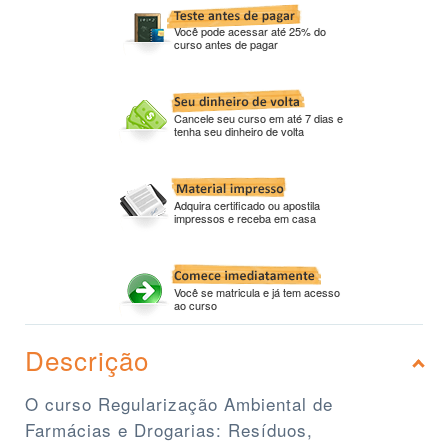
Você pode acessar até 25% do
curso antes de pagar
Cancele seu curso em até 7 dias e
tenha seu dinheiro de volta
Adquira certificado ou apostila
impressos e receba em casa
Você se matricula e já tem acesso
ao curso
Descrição
O curso Regularização Ambiental de
Farmácias e Drogarias: Resíduos,