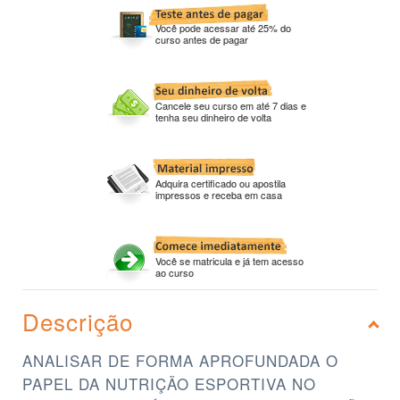
Você pode acessar até 25% do
curso antes de pagar
Cancele seu curso em até 7 dias e
tenha seu dinheiro de volta
Adquira certificado ou apostila
impressos e receba em casa
Você se matricula e já tem acesso
ao curso
Descrição
ANALISAR DE FORMA APROFUNDADA O
PAPEL DA NUTRIÇÃO ESPORTIVA NO