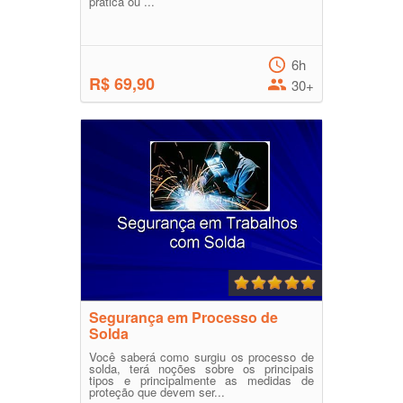
prática ou ...
6h
R$ 69,90
30+
Segurança em Processo de
Solda
Você saberá como surgiu os processo de
solda, terá noções sobre os principais
tipos e principalmente as medidas de
proteção que devem ser...