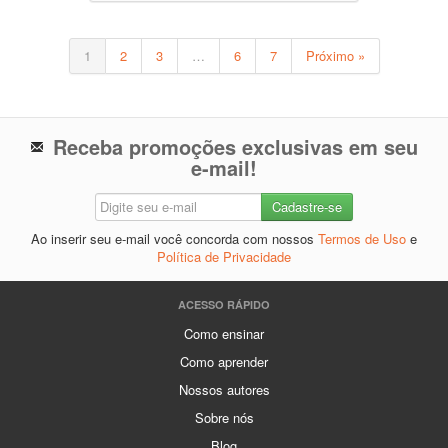
1
2
3
…
6
7
Próximo »
Receba promoções exclusivas em seu
e-mail!
Ao inserir seu e-mail você concorda com nossos
Termos de Uso
e
Política de Privacidade
ACESSO RÁPIDO
Como ensinar
Como aprender
Nossos autores
Sobre nós
Blog