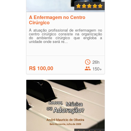
A Enfermagem no Centro
Cirúrgico
A atuação profissional de enfermagem no
centro cirúrgico consiste na organização
do ambiente cirúrgico que engloba a
unidade onde será re...
26h
R$ 100,00
150+