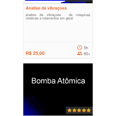
Analise de vibraçoes
analise de vibraçoes . de maquinas
rotativas e rolamentos em geral
5h
R$ 25,00
60+