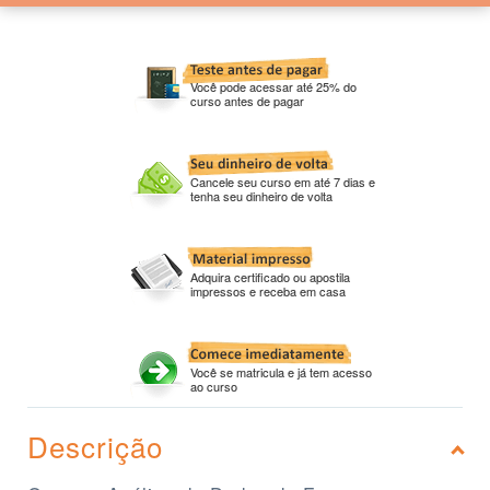
Você pode acessar até 25% do
curso antes de pagar
Cancele seu curso em até 7 dias e
tenha seu dinheiro de volta
Adquira certificado ou apostila
impressos e receba em casa
Você se matricula e já tem acesso
ao curso
Descrição