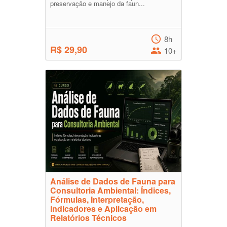
preservação e manejo da faun...
8h
R$ 29,90
10+
Análise de Dados de Fauna para
Consultoria Ambiental: Índices,
Fórmulas, Interpretação,
Indicadores e Aplicação em
Relatórios Técnicos