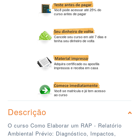
Você pode acessar até 25% do
curso antes de pagar
Cancele seu curso em até 7 dias e
tenha seu dinheiro de volta
Adquira certificado ou apostila
impressos e receba em casa
Você se matricula e já tem acesso
ao curso
Descrição
O curso Como Elaborar um RAP - Relatório
Ambiental Prévio: Diagnóstico, Impactos,