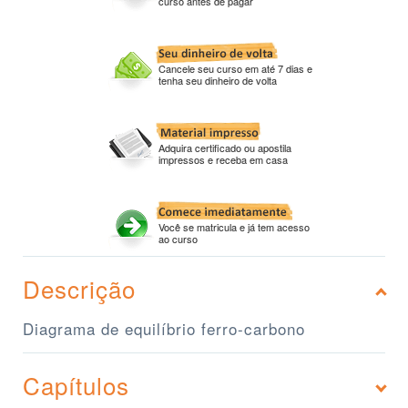
curso antes de pagar
Cancele seu curso em até 7 dias e
tenha seu dinheiro de volta
Adquira certificado ou apostila
impressos e receba em casa
Você se matricula e já tem acesso
ao curso
Descrição
Diagrama de equilíbrio ferro-carbono
Capítulos