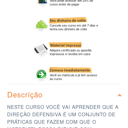
Você pode acessar até 25% do
curso antes de pagar
Cancele seu curso em até 7 dias e
tenha seu dinheiro de volta
Adquira certificado ou apostila
impressos e receba em casa
Você se matricula e já tem acesso
ao curso
Descrição
NESTE CURSO VOCÊ VAI APRENDER QUE A
DIREÇÃO DEFENSIVA É UM CONJUNTO DE
PRÁTICAS QUE FAZEM COM QUE O