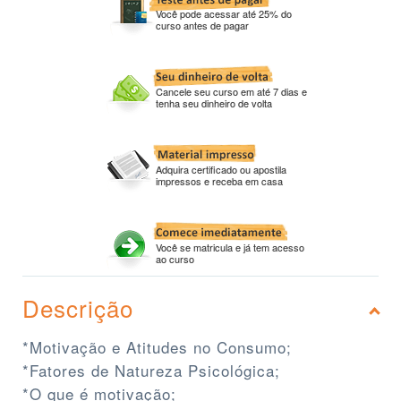
Você pode acessar até 25% do
curso antes de pagar
Cancele seu curso em até 7 dias e
tenha seu dinheiro de volta
Adquira certificado ou apostila
impressos e receba em casa
Você se matricula e já tem acesso
ao curso
Descrição
*Motivação e Atitudes no Consumo;
*Fatores de Natureza Psicológica;
*O que é motivação;