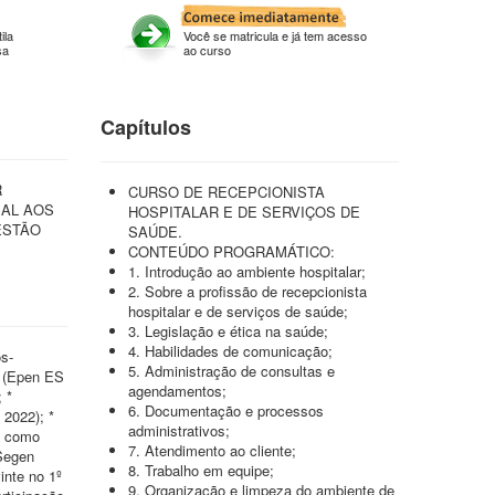
ila
Você se matricula e já tem acesso
sa
ao curso
Capítulos
R
CURSO DE RECEPCIONISTA
IAL AOS
HOSPITALAR E DE SERVIÇOS DE
ESTÃO
SAÚDE.
CONTEÚDO PROGRAMÁTICO:
1. Introdução ao ambiente hospitalar;
2. Sobre a profissão de recepcionista
hospitalar e de serviços de saúde;
3. Legislação e ética na saúde;
4. Habilidades de comunicação;
s-
5. Administração de consultas e
1 (Epen ES
agendamentos;
 *
6. Documentação e processos
 2022); *
administrativos;
ão como
7. Atendimento ao cliente;
(Segen
8. Trabalho em equipe;
inte no 1º
9. Organização e limpeza do ambiente de