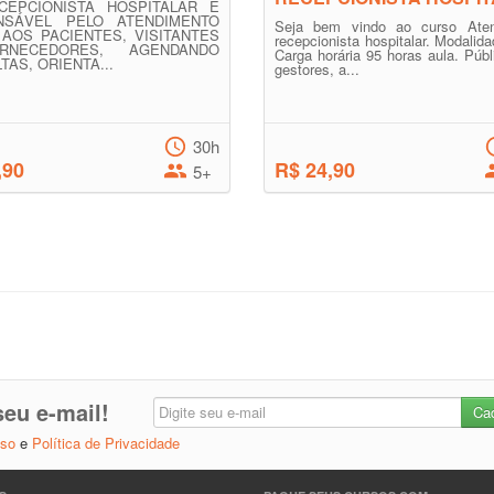
CEPCIONISTA HOSPITALAR É
NSÁVEL PELO ATENDIMENTO
Seja bem vindo ao curso Ate
L AOS PACIENTES, VISITANTES
recepcionista hospitalar. Modalida
NECEDORES, AGENDANDO
Carga horária 95 horas aula. Públ
TAS, ORIENTA...
gestores, a...
30h
,90
R$ 24,90
5+
eu e-mail!
Uso
e
Política de Privacidade