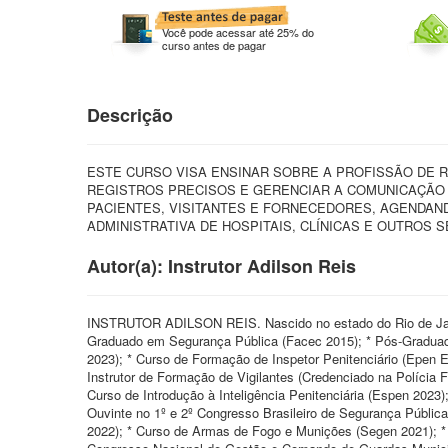
Você pode acessar até 25% do
curso antes de pagar
Descrição
ESTE CURSO VISA ENSINAR SOBRE A PROFISSÃO DE 
REGISTROS PRECISOS E GERENCIAR A COMUNICAÇÃO 
PACIENTES, VISITANTES E FORNECEDORES, AGENDAN
ADMINISTRATIVA DE HOSPITAIS, CLÍNICAS E OUTROS 
Autor(a): Instrutor Adilson Reis
INSTRUTOR ADILSON REIS. Nascido no estado do Rio de Jan
Graduado em Segurança Pública (Facec 2015); * Pós-Gradua
2023); * Curso de Formação de Inspetor Penitenciário (Epen 
Instrutor de Formação de Vigilantes (Credenciado na Polícia
Curso de Introdução à Inteligência Penitenciária (Espen 2023
Ouvinte no 1º e 2º Congresso Brasileiro de Segurança Públic
2022); * Curso de Armas de Fogo e Munições (Segen 2021); *