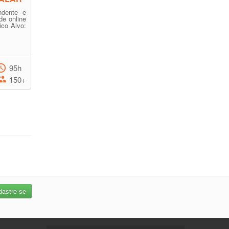
ndente e
de online
ico Alvo:
95h
150+