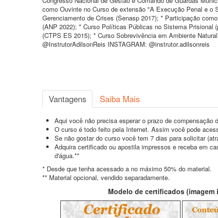
Congresso Nacional de Gestão e Comando de Guardas Munici
como Ouvinte no Curso de extensão "A Execução Penal e o Si
Gerenciamento de Crises (Senasp 2017); * Participação como O
(ANP 2022); * Curso Políticas Públicas no Sistema Prisiona
(CTPS ES 2015); * Curso Sobrevivência em Ambiente Natural
@InstrutorAdilsonReis INSTAGRAM: @instrutor.adilsonreis
Vantagens
Saiba Mais
Aqui você não precisa esperar o prazo de compensação d
O curso é todo feito pela Internet. Assim você pode acess
Se não gostar do curso você tem 7 dias para solicitar (a
Adquira certificado ou apostila impressos e receba em c
d'água.**
* Desde que tenha acessado a no máximo 50% do material.
** Material opcional, vendido separadamente.
Modelo de certificados (imagem il