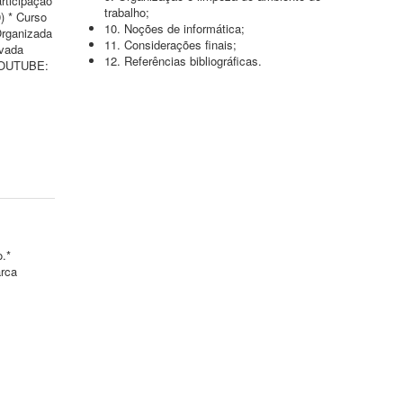
rticipação
trabalho;
) * Curso
10. Noções de informática;
Organizada
11. Considerações finais;
ivada
12. Referências bibliográficas.
 YOUTUBE:
o.*
arca