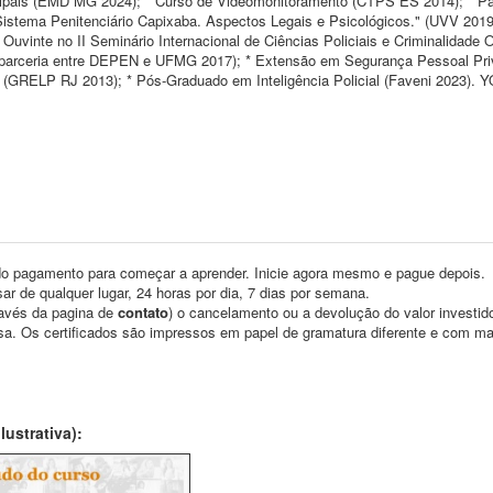
pais (EMD MG 2024); * Curso de Videomonitoramento (CTPS ES 2014); * Pa
stema Penitenciário Capixaba. Aspectos Legais e Psicológicos." (UVV 2019
uvinte no II Seminário Internacional de Ciências Policiais e Criminalidade 
l (parceria entre DEPEN e UFMG 2017); * Extensão em Segurança Pessoal Pr
 (GRELP RJ 2013); * Pós-Graduado em Inteligência Policial (Faveni 2023).
o pagamento para começar a aprender. Inicie agora mesmo e pague depois.
ar de qualquer lugar, 24 horas por dia, 7 dias por semana.
través da pagina de
contato
) o cancelamento ou a devolução do valor investid
asa. Os certificados são impressos em papel de gramatura diferente e com m
ustrativa):