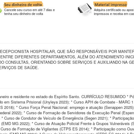
Cancele seu curso em até 7 dias e
Adquira certificado ou apost
tenha seu dinheiro de volta
impressos e receba em ca
RECEPCIONISTA HOSPITALAR, QUE SÃO RESPONSÁVEIS POR MANTE
ENTRE DIFERENTES DEPARTAMENTOS, ALÉM DO ATENDIMENTO INIC
DO CONSULTAS, ORIENTANDO SOBRE SERVIÇOS E AUXILIANDO NA G
SERVIÇOS DE SAÚDE.
eiro e residente no estado do Espírito Santo. CURRÍCULO RESUMIDO * Pó
do em Sistema Prisional (Unyleya 2023); * Curso APH de Combate - MARC 
ES 2018); * Curso Força Penal Nacional: emprego e atuação (Senappen 2025);
 Federal 2022); * Curso de Formação de Servidores da Execução Penal (Espen
); * Curso de Condutor de Veículo de Emergência (Segen 2021); * Participaç
a (EMD MG 2022); * Curso de Atuação Policial Frente à Grupos Vulneráveis 
 Curso de Formação de Vigilantes (CTPS ES 2014); * Participação como Ouv