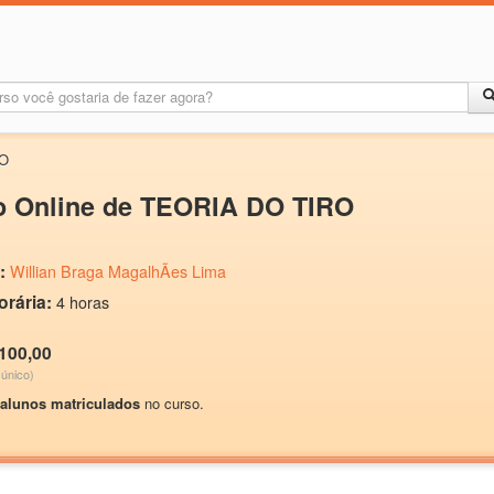
RO
o Online de TEORIA DO TIRO
:
Willian Braga MagalhÃes Lima
orária:
4 horas
 100,00
único)
 alunos matriculados
no curso.