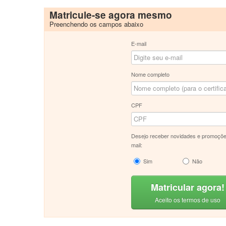
Matricule-se agora mesmo
Preenchendo os campos abaixo
E-mail
Nome completo
CPF
Desejo receber novidades e promoçõe
mail:
Sim
Não
Matricular agora!
Aceito os termos de uso