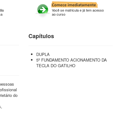
ila
Você se matricula e já tem acesso
sa
ao curso
Capítulos
DUPLA
5º FUNDAMENTO ACIONAMENTO DA
TECLA DO GATILHO
 pessoas
ofissional
ietário do
s,