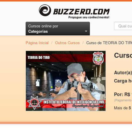
Cursos online por
Categorias
Página Inicial
/
Outros Cursos
/
Curso de TEORIA DO TI
Curs
Autor(a)
Carga h
Por: R$
(Pagamento 
Mais de
5