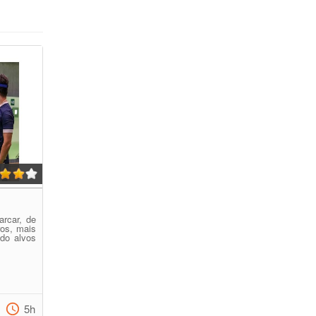
arcar, de
ros, mais
ndo alvos
5h