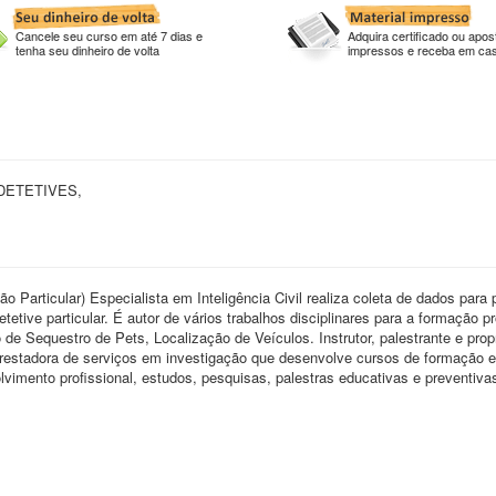
Cancele seu curso em até 7 dias e
Adquira certificado ou apost
tenha seu dinheiro de volta
impressos e receba em ca
DETETIVES,
ção Particular) Especialista em Inteligência Civil realiza coleta de dados para
tetive particular. É autor de vários trabalhos disciplinares para a formação pr
o de Sequestro de Pets, Localização de Veículos. Instrutor, palestrante e propr
e prestadora de serviços em investigação que desenvolve cursos de formação e
vimento profissional, estudos, pesquisas, palestras educativas e preventiva