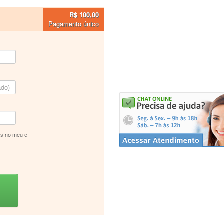
R$ 100,00
Pagamento único
s no meu e-