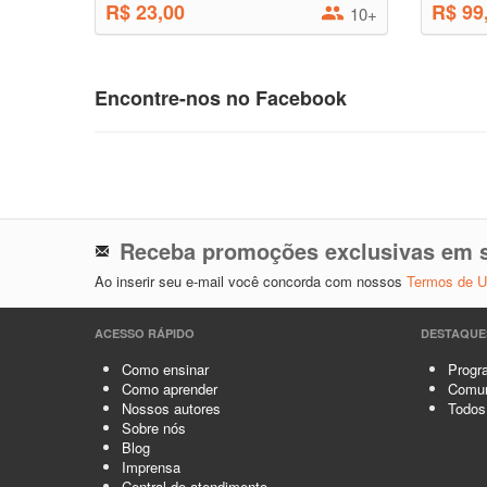
R$ 23,00
R$ 99
10+
Encontre-nos no Facebook
Receba promoções exclusivas em s
Ao inserir seu e-mail você concorda com nossos
Termos de 
ACESSO RÁPIDO
DESTAQUE
Como ensinar
Progra
Como aprender
Comun
Nossos autores
Todos
Sobre nós
Blog
Imprensa
Central de atendimento