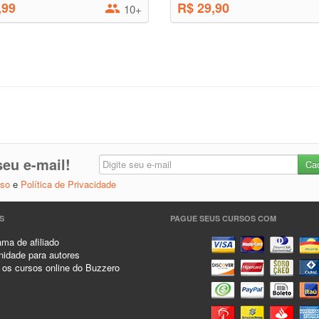
,99
R$ 29,90
10+
eu e-mail!
Uso
e
Política de Privacidade
S
PAGUE SEUS CURSOS COM
ma de afiliado
idade para autores
 os cursos online do Buzzero