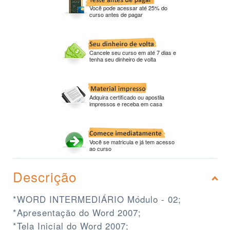
Você pode acessar até 25% do
curso antes de pagar
Cancele seu curso em até 7 dias e
tenha seu dinheiro de volta
Adquira certificado ou apostila
impressos e receba em casa
Você se matricula e já tem acesso
ao curso
Descrição
*WORD INTERMEDIÁRIO Módulo - 02;
*Apresentação do Word 2007;
*Tela Inicial do Word 2007;