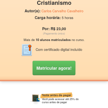
Cristianismo
Autor(a):
Carlos Carvalho Cavalheiro
Carga horária:
5 horas
Por: R$ 23,00
(Pagamento único)
Mais de
10 alunos matriculados
no curso.
Com certificado digital incluído
Matricular agora!
Você pode acessar até 25% do
curso antes de pagar