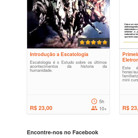
Introdução a Escatologia
Primei
Eletr
Escatologia é o Estudo sobre os últimos
acontecimentos da historia da
Este 
humanidade.
horas/a
familiar
mini cur
5h
R$ 23,00
R$ 23
10+
Encontre-nos no Facebook