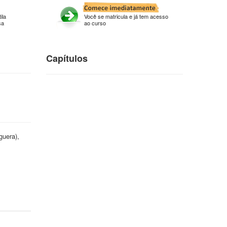
ila
Você se matricula e já tem acesso
sa
ao curso
Capítulos
guera),