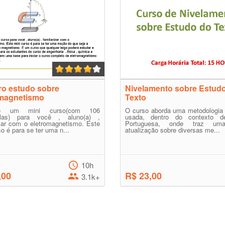
ro estudo sobre
Nivelamento sobre Estud
omagnetismo
Texto
é um mini curso(com 106
O curso aborda uma metodologia 
ulas) para você , aluno(a) ,
usada, dentro do contexto d
izar com o eletromagnetismo. Este
Portuguesa, onde traz um
so é para se ter uma n...
atualização sobre diversas me...
10h
,00
R$ 23,00
3.1k+