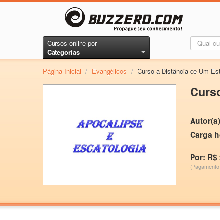
Cursos online por
Categorias
Página Inicial
/
Evangélicos
/
Curso a Distância de Um Est
Curso
Autor(a)
Carga h
Por: R$ 
(Pagamento 