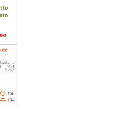
o do
bastante
e língua
a breve
15h
10+