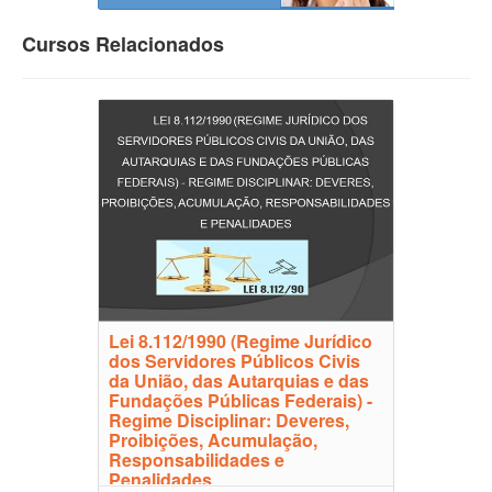
Cursos Relacionados
Lei 8.112/1990 (Regime Jurídico
dos Servidores Públicos Civis
da União, das Autarquias e das
Fundações Públicas Federais) -
Regime Disciplinar: Deveres,
Proibições, Acumulação,
Responsabilidades e
Penalidades