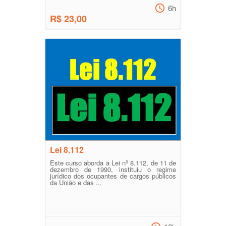
Este curso visa ensinar sobre o Regime
6h
Disciplinar dos Servidores Públicos
R$ 23,00
Federais, abordando tópicos referentes
aos seus deveres, proib...
Lei 8.112
Este curso aborda a Lei nº 8.112, de 11 de
dezembro de 1990, instituiu o regime
jurídico dos ocupantes de cargos públicos
da União e das ...