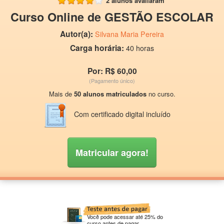
2 alunos avaliaram
Curso Online de GESTÃO ESCOLAR
Autor(a):
Silvana Maria Pereira
Carga horária:
40 horas
Por: R$ 60,00
(Pagamento único)
Mais de
50 alunos matriculados
no curso.
Com certificado digital incluído
Matricular agora!
Você pode acessar até 25% do
curso antes de pagar